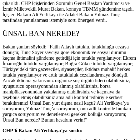
çıkarıldı. CHP İçişlerinden Sorumlu Genel Başkan Yardımcısı ve
İzmir Milletvekili Murat Bakan, konuyu TBMM gündemine taşıdı,
İçişleri Bakanı Ali Yerlikaya ile Adalet Bakanı Yılmaz Tunç
tarafından yanıtlanması istemiyle soru önergesi verdi.
ÜNSAL BAN NEREDE?
Bakan şunları söyledi: “Fatih Altaylı tutuklu, tutukluluğu cezaya
dönüştü; Tunç Soyer savcıya göre ekonomik ve sosyal durumu
kaçma ihtimalini gündeme getirdiği için tutuklu yargılanıyor; Ekrem
İmamoğlu tutuklu yargılanıyor; Buğra Gökce tutuklu yargılanıyor;
Türkiye’deki tüm gazeteciler, siyasetçiler, iktidara muhalif herkes
tutuklu yargılanıyor ve artık tutukluluk cezalandırmaya dönüştü.
Ancak iktidara yakınsanız organize suç örgütü lideri olabilirsiniz,
uyuşturucu operasyonundan alınmış olabilirsiniz, borsa
manipülasyonundan yakalanmış olabilirsiniz ve kaçmaya da
teşebbüs etmiş olabilirsiniz ama adli kontrol tedbiriyle serbest
bırakılırsınız! Ünsal Ban yurt dışına nasıl kaçtı? Ali Yerlikaya’ya
soruyorum, Yılmaz Tunç’a soruyorum, onu adli kontrolle bırakan
yargıca soruyorum ve denetlemesi gereken kolluğa soruyorum;
Ünsal Ban nerede? Bunun hesabını verin!”
CHP’li Bakan Ali Yerlikaya’ya sordu: