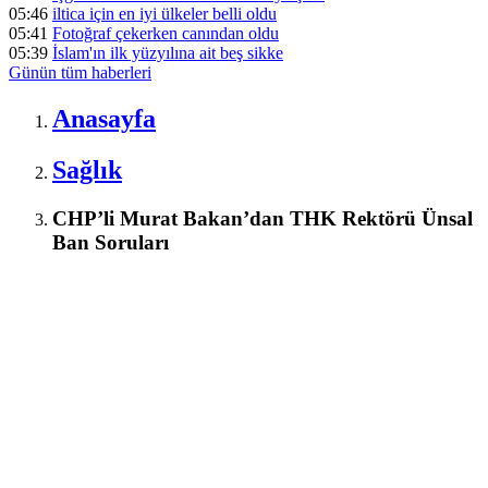
05:46
iltica için en iyi ülkeler belli oldu
05:41
Fotoğraf çekerken canından oldu
05:39
İslam'ın ilk yüzyılına ait beş sikke
Günün tüm
haberleri
Anasayfa
Sağlık
CHP’li Murat Bakan’dan THK Rektörü Ünsal
Ban Soruları