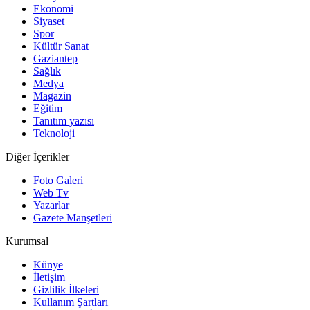
Ekonomi
Siyaset
Spor
Kültür Sanat
Gaziantep
Sağlık
Medya
Magazin
Eğitim
Tanıtım yazısı
Teknoloji
Diğer İçerikler
Foto Galeri
Web Tv
Yazarlar
Gazete Manşetleri
Kurumsal
Künye
İletişim
Gizlilik İlkeleri
Kullanım Şartları