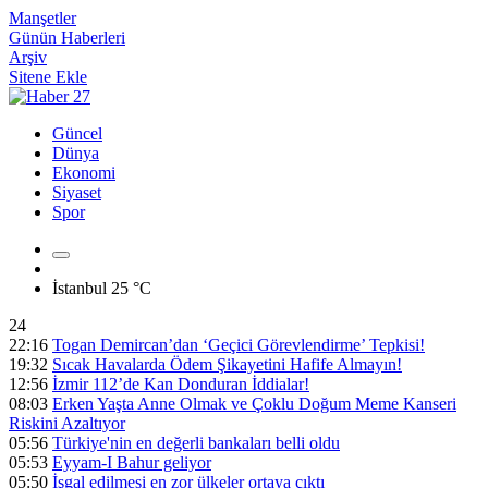
Manşetler
Günün Haberleri
Arşiv
Sitene Ekle
Güncel
Dünya
Ekonomi
Siyaset
Spor
İstanbul
25 °C
24
22:16
Togan Demircan’dan ‘Geçici Görevlendirme’ Tepkisi!
19:32
Sıcak Havalarda Ödem Şikayetini Hafife Almayın!
12:56
İzmir 112’de Kan Donduran İddialar!
08:03
Erken Yaşta Anne Olmak ve Çoklu Doğum Meme Kanseri
Riskini Azaltıyor
05:56
Türkiye'nin en değerli bankaları belli oldu
05:53
Eyyam-I Bahur geliyor
05:50
İşgal edilmesi en zor ülkeler ortaya çıktı