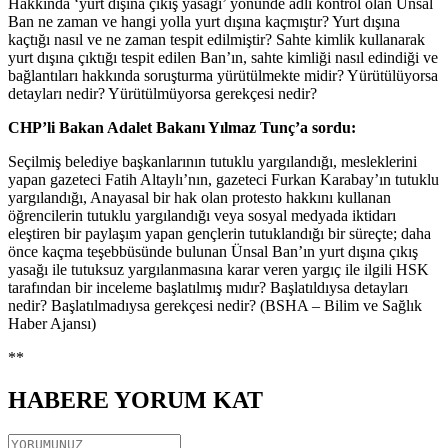
Hakkında ‘yurt dışına çıkış yasağı’ yönünde adli kontrol olan Ünsal
Ban ne zaman ve hangi yolla yurt dışına kaçmıştır? Yurt dışına
kaçtığı nasıl ve ne zaman tespit edilmiştir? Sahte kimlik kullanarak
yurt dışına çıktığı tespit edilen Ban’ın, sahte kimliği nasıl edindiği ve
bağlantıları hakkında soruşturma yürütülmekte midir? Yürütülüyorsa
detayları nedir? Yürütülmüyorsa gerekçesi nedir?
CHP’li Bakan Adalet Bakanı Yılmaz Tunç’a sordu:
Seçilmiş belediye başkanlarının tutuklu yargılandığı, mesleklerini
yapan gazeteci Fatih Altaylı’nın, gazeteci Furkan Karabay’ın tutuklu
yargılandığı, Anayasal bir hak olan protesto hakkını kullanan
öğrencilerin tutuklu yargılandığı veya sosyal medyada iktidarı
eleştiren bir paylaşım yapan gençlerin tutuklandığı bir süreçte; daha
önce kaçma teşebbüsünde bulunan Ünsal Ban’ın yurt dışına çıkış
yasağı ile tutuksuz yargılanmasına karar veren yargıç ile ilgili HSK
tarafından bir inceleme başlatılmış mıdır? Başlatıldıysa detayları
nedir? Başlatılmadıysa gerekçesi nedir? (BSHA – Bilim ve Sağlık
Haber Ajansı)
**
HABERE
YORUM KAT