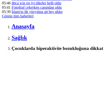
05:46
iltica için en iyi ülkeler belli oldu
05:41
Fotoğraf çekerken canından oldu
05:39
İslam'ın ilk yüzyılına ait beş sikke
Günün tüm
haberleri
Anasayfa
Sağlık
Çocuklarda hiperaktivite bozukluğuna dikkat