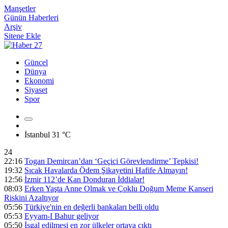
Manşetler
Günün Haberleri
Arşiv
Sitene Ekle
Güncel
Dünya
Ekonomi
Siyaset
Spor
İstanbul
31 °C
24
22:16
Togan Demircan’dan ‘Geçici Görevlendirme’ Tepkisi!
19:32
Sıcak Havalarda Ödem Şikayetini Hafife Almayın!
12:56
İzmir 112’de Kan Donduran İddialar!
08:03
Erken Yaşta Anne Olmak ve Çoklu Doğum Meme Kanseri
Riskini Azaltıyor
05:56
Türkiye'nin en değerli bankaları belli oldu
05:53
Eyyam-I Bahur geliyor
05:50
İşgal edilmesi en zor ülkeler ortaya çıktı