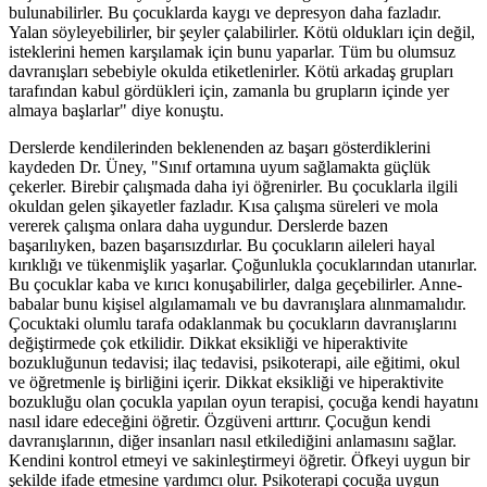
bulunabilirler. Bu çocuklarda kaygı ve depresyon daha fazladır.
Yalan söyleyebilirler, bir şeyler çalabilirler. Kötü oldukları için değil,
isteklerini hemen karşılamak için bunu yaparlar. Tüm bu olumsuz
davranışları sebebiyle okulda etiketlenirler. Kötü arkadaş grupları
tarafından kabul gördükleri için, zamanla bu grupların içinde yer
almaya başlarlar" diye konuştu.
Derslerde kendilerinden beklenenden az başarı gösterdiklerini
kaydeden Dr. Üney, "Sınıf ortamına uyum sağlamakta güçlük
çekerler. Birebir çalışmada daha iyi öğrenirler. Bu çocuklarla ilgili
okuldan gelen şikayetler fazladır. Kısa çalışma süreleri ve mola
vererek çalışma onlara daha uygundur. Derslerde bazen
başarılıyken, bazen başarısızdırlar. Bu çocukların aileleri hayal
kırıklığı ve tükenmişlik yaşarlar. Çoğunlukla çocuklarından utanırlar.
Bu çocuklar kaba ve kırıcı konuşabilirler, dalga geçebilirler. Anne-
babalar bunu kişisel algılamamalı ve bu davranışlara alınmamalıdır.
Çocuktaki olumlu tarafa odaklanmak bu çocukların davranışlarını
değiştirmede çok etkilidir. Dikkat eksikliği ve hiperaktivite
bozukluğunun tedavisi; ilaç tedavisi, psikoterapi, aile eğitimi, okul
ve öğretmenle iş birliğini içerir. Dikkat eksikliği ve hiperaktivite
bozukluğu olan çocukla yapılan oyun terapisi, çocuğa kendi hayatını
nasıl idare edeceğini öğretir. Özgüveni arttırır. Çocuğun kendi
davranışlarının, diğer insanları nasıl etkilediğini anlamasını sağlar.
Kendini kontrol etmeyi ve sakinleştirmeyi öğretir. Öfkeyi uygun bir
şekilde ifade etmesine yardımcı olur. Psikoterapi çocuğa uygun