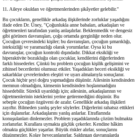
11. Aileye okuldan ve öğretmenlerinden şikâyetler gelebilir."
Bu çocukların, genellikle arkadaş ilişkilerinde zorluklar yaşadığını
ifade eden Dr. Üney, "Çoğunlukla anne babaları, arkadaşları ve
öğretmenleri tarafından yanlış anlaşılırlar. Beklenmedik ve dengesiz
gibi görünen davranışları, çoğu ortamda gerginliğe neden olur.
Çocuğun çevresindeki kişiler; bu davranışları, çocuğun şımarıklığı,
isteksizliği ve yaramazlığı olarak yorumlarlar. Oysa ki bu
davranışlar, çocuğun kontrolü dışındadır. Dikkat eksikliği ve
hiperaktivite bozukluğu olan çocuklar, kendilerini diğerlerinden
farklı hissederler. Çünkü bu problem çocuğun kişilik gelişimini ve
zihinsel becerilerini olumsuz etkiler. Yaşadıkları beceri eksikliği ve
sakarlıklar çevrelerinden eleştiri ve uyarı almalarıyla sonuçlanır.
Çocuk hiçbir şeyi doğru yapmadığını düşünür. Ailesinin kendisinden
memnun olmadığını, kimsenin kendisinden hoşlanmadığını
hissedebilir. Sürekli uyarıldığı için; ailesinin, arkadaşlarının ve
öğretmenlerinin isteklerini yerine getiremediğini düşünür. Bu
sebeple çocuğun özgüveni de azalır. Genellikle arkadaş ilişkileri
zayıftır. Bilmeden yanlış şeyler söylerler. Diğerlerini rahatsız ettikleri
için dışlanırlar. Arkadaşlarını yanlış anlarlar. Etraflarında
konuşulanları dinlemezler. Problem yaşadıklarında çözüm bulmakta
zorlanırlar. Kurallara uymakta güçlük çekerler. Kendine hâkim
olmakta güçlükler yaşarlar. Büyük riskler alırlar, sonuçlarını
düşünmezler. Kolay heyecanlanırlar. Saldırgan davranışlarda