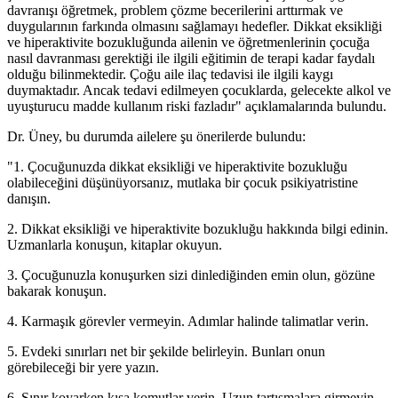
davranışı öğretmek, problem çözme becerilerini arttırmak ve
duygularının farkında olmasını sağlamayı hedefler. Dikkat eksikliği
ve hiperaktivite bozukluğunda ailenin ve öğretmenlerinin çocuğa
nasıl davranması gerektiği ile ilgili eğitimin de terapi kadar faydalı
olduğu bilinmektedir. Çoğu aile ilaç tedavisi ile ilgili kaygı
duymaktadır. Ancak tedavi edilmeyen çocuklarda, gelecekte alkol ve
uyuşturucu madde kullanım riski fazladır" açıklamalarında bulundu.
Dr. Üney, bu durumda ailelere şu önerilerde bulundu:
"1. Çocuğunuzda dikkat eksikliği ve hiperaktivite bozukluğu
olabileceğini düşünüyorsanız, mutlaka bir çocuk psikiyatristine
danışın.
2. Dikkat eksikliği ve hiperaktivite bozukluğu hakkında bilgi edinin.
Uzmanlarla konuşun, kitaplar okuyun.
3. Çocuğunuzla konuşurken sizi dinlediğinden emin olun, gözüne
bakarak konuşun.
4. Karmaşık görevler vermeyin. Adımlar halinde talimatlar verin.
5. Evdeki sınırları net bir şekilde belirleyin. Bunları onun
görebileceği bir yere yazın.
6. Sınır koyarken kısa komutlar verin. Uzun tartışmalara girmeyin.