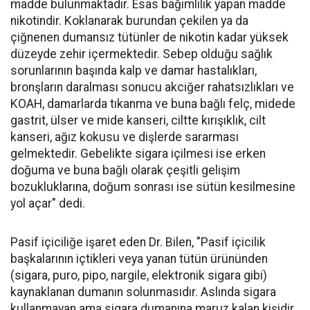
madde bulunmaktadır. Esas bağımlılık yapan madde
nikotindir. Koklanarak burundan çekilen ya da
çiğnenen dumansız tütünler de nikotin kadar yüksek
düzeyde zehir içermektedir. Sebep olduğu sağlık
sorunlarının başında kalp ve damar hastalıkları,
bronşların daralması sonucu akciğer rahatsızlıkları ve
KOAH, damarlarda tıkanma ve buna bağlı felç, midede
gastrit, ülser ve mide kanseri, ciltte kırışıklık, cilt
kanseri, ağız kokusu ve dişlerde sararması
gelmektedir. Gebelikte sigara içilmesi ise erken
doğuma ve buna bağlı olarak çeşitli gelişim
bozukluklarına, doğum sonrası ise sütün kesilmesine
yol açar" dedi.
Pasif içiciliğe işaret eden Dr. Bilen, "Pasif içicilik
başkalarının içtikleri veya yanan tütün ürününden
(sigara, puro, pipo, nargile, elektronik sigara gibi)
kaynaklanan dumanın solunmasıdır. Aslında sigara
kullanmayan ama sigara dumanına maruz kalan kişidir.