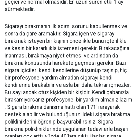
geçici ve normal olmasıdır. En uzun süren etki 1 ay
sürmektedir.
Sigarayı bırakmanın ilk adımı sorunu kabullenmek ve
sonra da çare aramaktır. Sigara içen ve sigarayı
bırakmak isteyen bir kişinin öncelikle bunu içtenlikle
ve kesin bir kararlılıkla istemesi gerekir. Bırakacağına
inanması, bırakmaya niyet etmesi ve ardından da
bırakma konusunda harekete geçmesi gerekir. Bazı
sigara içicileri kendi kendilerine düşünüp taşınıp, hiç
bir profesyonel yardım almadan sigarayı kendi
kendilerine bırakabilir ve asla bir daha tekrar içmezler.
Bu sayı ancak otuz kişiden bir kişidir. Kendi çabanızla
bırakamıyorsanız profesyonel bir yardım almanız lazım
. Sigara bırakma danışma hattı olan 171'i arayarak
destek alabilir ve bulunduğunuz ildeki sigara bırakma
polikliniklerini öğrenip başvurabilirsiniz. Sigara
bırakma polikliniklerinde uygulanan tedavilerle başarı
oranları çok arttı, yüzde 40'lara çıktı. İlaçlar, sigara