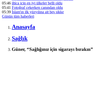
05:46
iltica için en iyi ülkeler belli oldu
05:41
Fotoğraf çekerken canından oldu
05:39
İslam'ın ilk yüzyılına ait beş sikke
Günün tüm
haberleri
Anasayfa
Sağlık
Güner, “Sağlığınız için sigarayı bırakın”