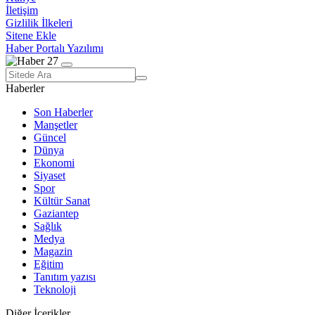
İletişim
Gizlilik İlkeleri
Sitene Ekle
Haber Portalı Yazılımı
Haberler
Son Haberler
Manşetler
Güncel
Dünya
Ekonomi
Siyaset
Spor
Kültür Sanat
Gaziantep
Sağlık
Medya
Magazin
Eğitim
Tanıtım yazısı
Teknoloji
Diğer İçerikler