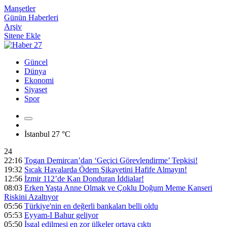
Manşetler
Günün Haberleri
Arşiv
Sitene Ekle
Güncel
Dünya
Ekonomi
Siyaset
Spor
İstanbul
27 °C
24
22:16
Togan Demircan’dan ‘Geçici Görevlendirme’ Tepkisi!
19:32
Sıcak Havalarda Ödem Şikayetini Hafife Almayın!
12:56
İzmir 112’de Kan Donduran İddialar!
08:03
Erken Yaşta Anne Olmak ve Çoklu Doğum Meme Kanseri
Riskini Azaltıyor
05:56
Türkiye'nin en değerli bankaları belli oldu
05:53
Eyyam-I Bahur geliyor
05:50
İşgal edilmesi en zor ülkeler ortaya çıktı