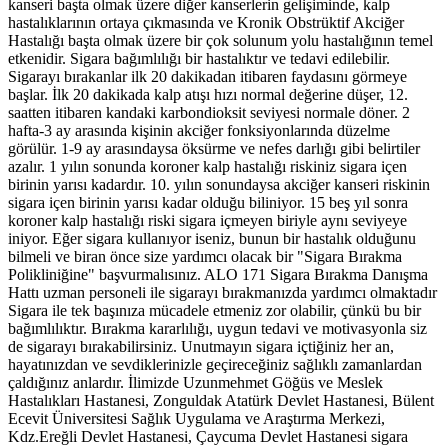
kanseri başta olmak üzere diğer kanserlerin gelişiminde, kalp
hastalıklarının ortaya çıkmasında ve Kronik Obstrüktif Akciğer
Hastalığı başta olmak üzere bir çok solunum yolu hastalığının temel
etkenidir. Sigara bağımlılığı bir hastalıktır ve tedavi edilebilir.
Sigarayı bırakanlar ilk 20 dakikadan itibaren faydasını görmeye
başlar. İlk 20 dakikada kalp atışı hızı normal değerine düşer, 12.
saatten itibaren kandaki karbondioksit seviyesi normale döner. 2
hafta-3 ay arasında kişinin akciğer fonksiyonlarında düzelme
görülür. 1-9 ay arasındaysa öksürme ve nefes darlığı gibi belirtiler
azalır. 1 yılın sonunda koroner kalp hastalığı riskiniz sigara içen
birinin yarısı kadardır. 10. yılın sonundaysa akciğer kanseri riskinin
sigara içen birinin yarısı kadar olduğu biliniyor. 15 beş yıl sonra
koroner kalp hastalığı riski sigara içmeyen biriyle aynı seviyeye
iniyor. Eğer sigara kullanıyor iseniz, bunun bir hastalık olduğunu
bilmeli ve biran önce size yardımcı olacak bir "Sigara Bırakma
Polikliniğine" başvurmalısınız. ALO 171 Sigara Bırakma Danışma
Hattı uzman personeli ile sigarayı bırakmanızda yardımcı olmaktadır
Sigara ile tek başınıza mücadele etmeniz zor olabilir, çünkü bu bir
bağımlılıktır. Bırakma kararlılığı, uygun tedavi ve motivasyonla siz
de sigarayı bırakabilirsiniz. Unutmayın sigara içtiğiniz her an,
hayatınızdan ve sevdiklerinizle geçireceğiniz sağlıklı zamanlardan
çaldığınız anlardır. İlimizde Uzunmehmet Göğüs ve Meslek
Hastalıkları Hastanesi, Zonguldak Atatürk Devlet Hastanesi, Bülent
Ecevit Üniversitesi Sağlık Uygulama ve Araştırma Merkezi,
Kdz.Ereğli Devlet Hastanesi, Çaycuma Devlet Hastanesi sigara