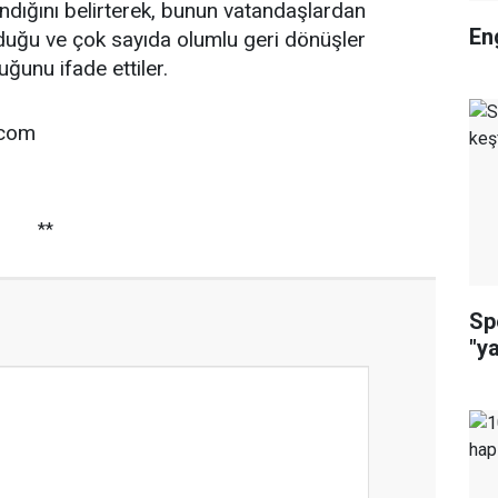
andığını belirterek, bunun vatandaşlardan
En
uğu ve çok sayıda olumlu geri dönüşler
uğunu ifade ettiler.
.com
**
Sp
"y