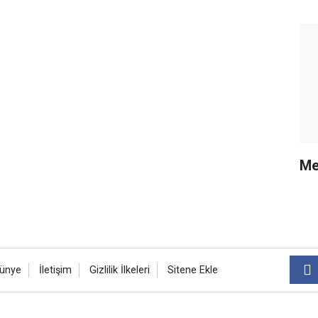
Me
ünye
İletişim
Gizlilik İlkeleri
Sitene Ekle