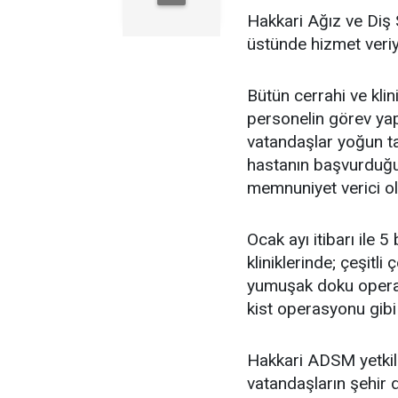
Hakkari Ağız ve Diş 
üstünde hizmet veriy
Bütün cerrahi ve klin
personelin görev yap
vatandaşlar yoğun ta
hastanın başvurduğ
memnuniyet verici old
Ocak ayı itibarı ile
kliniklerinde; çeşitl
yumuşak doku operas
kist operasyonu gibi i
Hakkari ADSM yetkili
vatandaşların şehir 