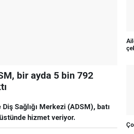
Ai
çe
M, bir ayda 5 bin 792
tı
 Diş Sağlığı Merkezi (ADSM), batı
 üstünde hizmet veriyor.
Ço