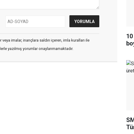
10
veya imalar, inançlara saldırı içeren, imla kuralları ile
bo
flerle yazılmış yorumlar onaylanmamaktadır.
SM
Tü