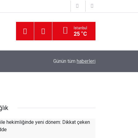
İstanbul
25 °C
Günün tüm
haberleri
ğlık