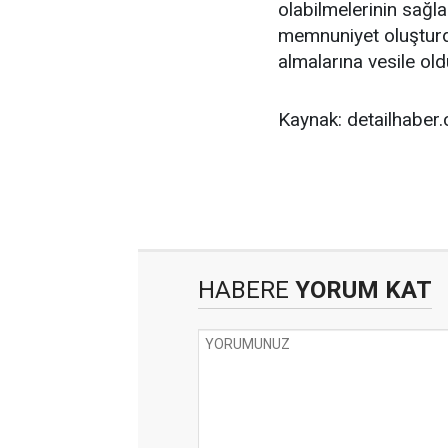
olabilmelerinin sağl
memnuniyet oluşturd
almalarına vesile old
Kaynak: detailhaber
HABERE
YORUM KAT