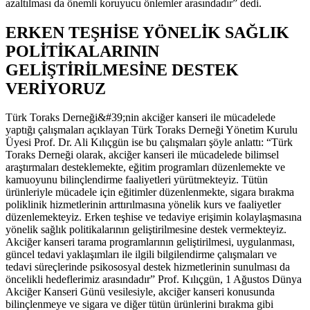
azaltılması da önemli koruyucu önlemler arasındadır” dedi.
ERKEN TEŞHİSE YÖNELİK SAĞLIK
POLİTİKALARININ
GELİŞTİRİLMESİNE DESTEK
VERİYORUZ
Türk Toraks Derneği&#39;nin akciğer kanseri ile mücadelede
yaptığı çalışmaları açıklayan Türk Toraks Derneği Yönetim Kurulu
Üyesi Prof. Dr. Ali Kılıçgün ise bu çalışmaları şöyle anlattı: “Türk
Toraks Derneği olarak, akciğer kanseri ile mücadelede bilimsel
araştırmaları desteklemekte, eğitim programları düzenlemekte ve
kamuoyunu bilinçlendirme faaliyetleri yürütmekteyiz. Tütün
ürünleriyle mücadele için eğitimler düzenlenmekte, sigara bırakma
poliklinik hizmetlerinin arttırılmasına yönelik kurs ve faaliyetler
düzenlemekteyiz. Erken teşhise ve tedaviye erişimin kolaylaşmasına
yönelik sağlık politikalarının geliştirilmesine destek vermekteyiz.
Akciğer kanseri tarama programlarının geliştirilmesi, uygulanması,
güncel tedavi yaklaşımları ile ilgili bilgilendirme çalışmaları ve
tedavi süreçlerinde psikososyal destek hizmetlerinin sunulması da
öncelikli hedeflerimiz arasındadır” Prof. Kılıçgün, 1 Ağustos Dünya
Akciğer Kanseri Günü vesilesiyle, akciğer kanseri konusunda
bilinçlenmeye ve sigara ve diğer tütün ürünlerini bırakma gibi