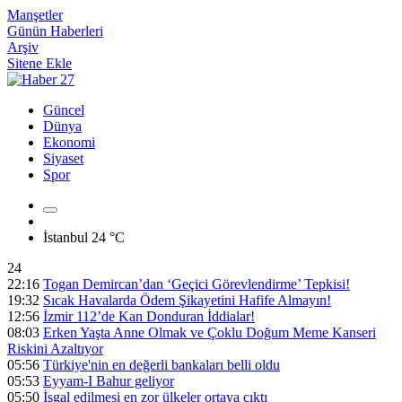
Manşetler
Günün Haberleri
Arşiv
Sitene Ekle
Güncel
Dünya
Ekonomi
Siyaset
Spor
İstanbul
24 °C
24
22:16
Togan Demircan’dan ‘Geçici Görevlendirme’ Tepkisi!
19:32
Sıcak Havalarda Ödem Şikayetini Hafife Almayın!
12:56
İzmir 112’de Kan Donduran İddialar!
08:03
Erken Yaşta Anne Olmak ve Çoklu Doğum Meme Kanseri
Riskini Azaltıyor
05:56
Türkiye'nin en değerli bankaları belli oldu
05:53
Eyyam-I Bahur geliyor
05:50
İşgal edilmesi en zor ülkeler ortaya çıktı