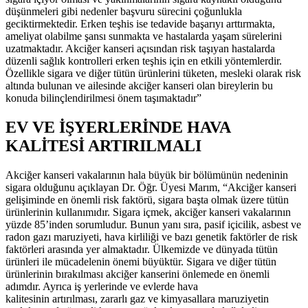
düşünmeleri gibi nedenler başvuru sürecini çoğunlukla
geciktirmektedir. Erken teşhis ise tedavide başarıyı arttırmakta,
ameliyat olabilme şansı sunmakta ve hastalarda yaşam sürelerini
uzatmaktadır. Akciğer kanseri açısından risk taşıyan hastalarda
düzenli sağlık kontrolleri erken teşhis için en etkili yöntemlerdir.
Özellikle sigara ve diğer tütün ürünlerini tüketen, mesleki olarak risk
altında bulunan ve ailesinde akciğer kanseri olan bireylerin bu
konuda bilinçlendirilmesi önem taşımaktadır”
EV VE İŞYERLERİNDE HAVA
KALİTESİ ARTIRILMALI
Akciğer kanseri vakalarının hala büyük bir bölümünün nedeninin
sigara olduğunu açıklayan Dr. Öğr. Üyesi Marım, “Akciğer kanseri
gelişiminde en önemli risk faktörü, sigara başta olmak üzere tütün
ürünlerinin kullanımıdır. Sigara içmek, akciğer kanseri vakalarının
yüzde 85’inden sorumludur. Bunun yanı sıra, pasif içicilik, asbest ve
radon gazı maruziyeti, hava kirliliği ve bazı genetik faktörler de risk
faktörleri arasında yer almaktadır. Ülkemizde ve dünyada tütün
ürünleri ile mücadelenin önemi büyüktür. Sigara ve diğer tütün
ürünlerinin bırakılması akciğer kanserini önlemede en önemli
adımdır. Ayrıca iş yerlerinde ve evlerde hava
kalitesinin artırılması, zararlı gaz ve kimyasallara maruziyetin