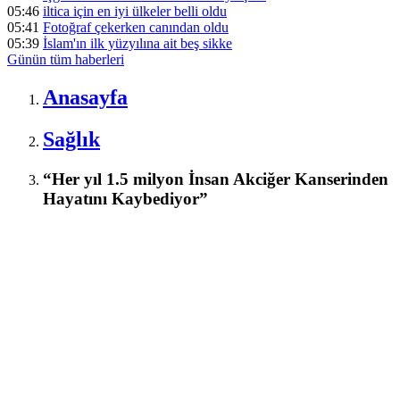
05:46
iltica için en iyi ülkeler belli oldu
05:41
Fotoğraf çekerken canından oldu
05:39
İslam'ın ilk yüzyılına ait beş sikke
Günün tüm
haberleri
Anasayfa
Sağlık
“Her yıl 1.5 milyon İnsan Akciğer Kanserinden
Hayatını Kaybediyor”