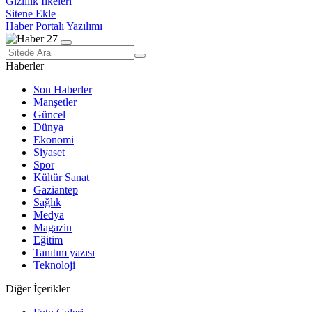
Gizlilik İlkeleri
Sitene Ekle
Haber Portalı Yazılımı
Haberler
Son Haberler
Manşetler
Güncel
Dünya
Ekonomi
Siyaset
Spor
Kültür Sanat
Gaziantep
Sağlık
Medya
Magazin
Eğitim
Tanıtım yazısı
Teknoloji
Diğer İçerikler