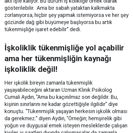
aklı işte kalıyor. Bu durum iş kolikliğe örnek olarak
gösterilebilir. Ama bir sabah yataktan kalkmakta
zorlanıyorsa, hiçbir şey yapmak istemiyorsa ve her şey
gözünde dağ gibi büyümeye başlıyorsa bu artık
tükenmişliğe işaret edebilir” dedi.
İşkoliklik tükenmişliğe yol açabilir
ama her tükenmişliğin kaynağı
işkoliklik değil!
Her işkolik bireyin zamanla tükenmişlik
yaşayabileceğini aktaran Uzman Klinik Psikolog
Cumali Aydın, “Ama bu kaçınılmaz son değildir. Bu,
kişinin sınırlarını ne kadar gözettiğiyle ilgilidir” diye
konuştu. “Tükenmişlik yaşayan herkesin işkolik olması
da gerekmez.” diyen Aydın, “Örneğin; hemşirelik gibi
yoğun ve duygusal emek isteyen mesleklerde çalışan
kişiler, iş saatleri dışında çalışmasalar da zamanla