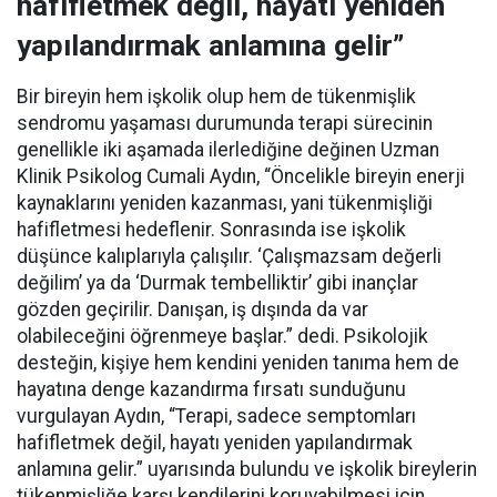
hafifletmek değil, hayatı yeniden
yapılandırmak anlamına gelir”
Bir bireyin hem işkolik olup hem de tükenmişlik
sendromu yaşaması durumunda terapi sürecinin
genellikle iki aşamada ilerlediğine değinen Uzman
Klinik Psikolog Cumali Aydın, “Öncelikle bireyin enerji
kaynaklarını yeniden kazanması, yani tükenmişliği
hafifletmesi hedeflenir. Sonrasında ise işkolik
düşünce kalıplarıyla çalışılır. ‘Çalışmazsam değerli
değilim’ ya da ‘Durmak tembelliktir’ gibi inançlar
gözden geçirilir. Danışan, iş dışında da var
olabileceğini öğrenmeye başlar.” dedi. Psikolojik
desteğin, kişiye hem kendini yeniden tanıma hem de
hayatına denge kazandırma fırsatı sunduğunu
vurgulayan Aydın, “Terapi, sadece semptomları
hafifletmek değil, hayatı yeniden yapılandırmak
anlamına gelir.” uyarısında bulundu ve işkolik bireylerin
tükenmişliğe karşı kendilerini koruyabilmesi için