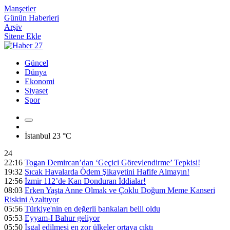
Manşetler
Günün Haberleri
Arşiv
Sitene Ekle
Güncel
Dünya
Ekonomi
Siyaset
Spor
İstanbul
23 °C
24
22:16
Togan Demircan’dan ‘Geçici Görevlendirme’ Tepkisi!
19:32
Sıcak Havalarda Ödem Şikayetini Hafife Almayın!
12:56
İzmir 112’de Kan Donduran İddialar!
08:03
Erken Yaşta Anne Olmak ve Çoklu Doğum Meme Kanseri
Riskini Azaltıyor
05:56
Türkiye'nin en değerli bankaları belli oldu
05:53
Eyyam-I Bahur geliyor
05:50
İşgal edilmesi en zor ülkeler ortaya çıktı