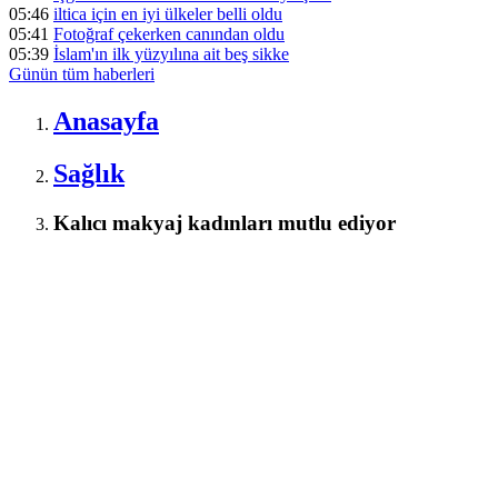
05:46
iltica için en iyi ülkeler belli oldu
05:41
Fotoğraf çekerken canından oldu
05:39
İslam'ın ilk yüzyılına ait beş sikke
Günün tüm
haberleri
Anasayfa
Sağlık
Kalıcı makyaj kadınları mutlu ediyor