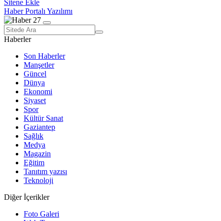
Sitene Ekle
Haber Portalı Yazılımı
Haberler
Son Haberler
Manşetler
Güncel
Dünya
Ekonomi
Siyaset
Spor
Kültür Sanat
Gaziantep
Sağlık
Medya
Magazin
Eğitim
Tanıtım yazısı
Teknoloji
Diğer İçerikler
Foto Galeri