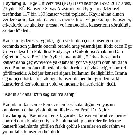
Haydaroğlu, "Ege Üniversitesi (EÜ) Hastanesinde 1992-2017 arası,
25 yılda EÜ Kanserle Savaş Araştırma ve Uygulama Merkezi
tarafından 117 bin 139 kanser verisi toplandı. Kayıt altına alınan
verilere göre; kadınlarda en sık meme, tiroit ve jinekolojik kanserler;
erkeklerde ise akciğer, prostat ve hemotolojik kanserlerin görüldüğü
saptandı" dedi.
Kanserin giderek yaygınlaştığını ve birden çok kanser görülme
oranında son yıllarda önemli oranda artış yaşandığını ifade eden Ege
Üniversitesi Tıp Fakültesi Radyasyon Onkolojisi Anabilim Dalı
Öğretim Üyesi Prof. Dr. Ayfer Haydaroğlu, "Erkek hastalarda
kanser daha geç evrelerde yakalanabiliyor ve yaşam oranları daha
kısa. Bunun en önemli nedeni erkeklerde en fazla akciğer kanseri
görülmesidir. Akciğer kanseri sigara kullanımı ile ilişkilidir. Israrla
sigara içen hastalarda akciğer kanseri ile beraber görülen farklı
kanserler diğer solunum yolu ve mesane kanserleridir" dedi.
"Kadınlar daha uzun sağ kalıma sahip"
Kadınların kansere erken evrelerde yakalandığını ve yaşam
oranlarının daha iyi olduğunu ifade eden Prof. Dr. Ayfer
Haydaroğlu, "Kadınların en sık görülen kanserleri tiroit ve meme
kanseri olup bunlar en iyi sağ kalıma sahip kanserlerdir. Meme
kanserli kadınlarda görülen farklı çoklu kanserler en sık rahim ve
yumurtalık kanserleridir" dedi.