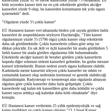
kanserinde yüzde 92 ve meme kanserinde yüzde 73 olmaktadır. En
kötü seyreden kanser türü ise en çok erkeklerde görülen akciğer
kanserleri yüzde 9 olup, bu kanserden korunmanın tek yolu sigara
içmemektir" dedi.
"Olguların yüzde 5'i çoklu kanser"
EÜ Hastanesi kanser veri tabanında birden çok sayıda görülen farklı
kanserleri de araştırdıklarını söyleyen Haydaroğlu, "Tüm kanser
olgularımızın yüzde 5'i (5796 olgu) çoklu kanser olup erkeklerde
daha sık görülmektedir. Çoklu kanserlerin yıllara göre artışı ise
dikkat çekicidir. En sık ikili ve üçlü kanserler bir arada görülürken 5
farklı kanser bir arada görülen olgularımız bile bulunmaktadır.
Erkeklerde akciğer kanseri ile beraber görülen çoklu kanserlerin
başında diğer solunum sistemi kanserleri gelmekte, bu grubu mesane
kanseri izlemektedir. Bunun nedeni ısrarlı sigara kullanımı olabilir.
Kadınlarda meme kanserini izleyen çoklu kanserler ise rahim ve
yumurtalık kanseri olup nedeninin hormonal ve genetik olabileceği
düşünülmüştür. Radyoterapi ve kemoterapi alan olgularda almayan
olgulara göre çoklu kanserler daha fazla gelişmiştir. Çoklu
kanserlerde sağ kalım tek kanserlilere göre daha kötüdür ve çoklu
kanser sayısı arttıkça sağ kalımlar daha kötü olmaktadır" diye
konuştu.
EÜ Hastanesi kanser verilerinin 25 yıllık epidemiyolojik ve sağ
kalım özellikleri ve çoklu kanser olguları "23. Ulusal Kanser