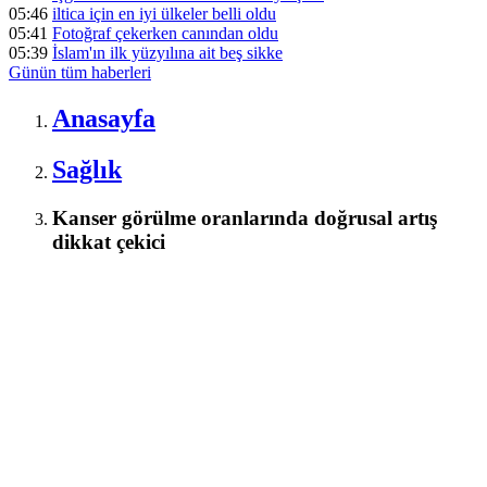
05:46
iltica için en iyi ülkeler belli oldu
05:41
Fotoğraf çekerken canından oldu
05:39
İslam'ın ilk yüzyılına ait beş sikke
Günün tüm
haberleri
Anasayfa
Sağlık
Kanser görülme oranlarında doğrusal artış
dikkat çekici