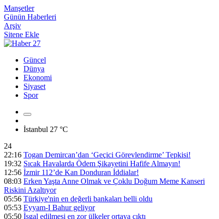
Manşetler
Günün Haberleri
Arşiv
Sitene Ekle
Güncel
Dünya
Ekonomi
Siyaset
Spor
İstanbul
27 °C
24
22:16
Togan Demircan’dan ‘Geçici Görevlendirme’ Tepkisi!
19:32
Sıcak Havalarda Ödem Şikayetini Hafife Almayın!
12:56
İzmir 112’de Kan Donduran İddialar!
08:03
Erken Yaşta Anne Olmak ve Çoklu Doğum Meme Kanseri
Riskini Azaltıyor
05:56
Türkiye'nin en değerli bankaları belli oldu
05:53
Eyyam-I Bahur geliyor
05:50
İşgal edilmesi en zor ülkeler ortaya çıktı