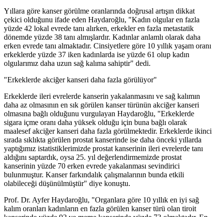
Yıllara göre kanser görülme oranlarında doğrusal artışın dikkat
çekici olduğunu ifade eden Haydaroğlu, "Kadın olgular en fazla
yüzde 42 lokal evrede tanı alırken, erkekler en fazla metastatik
dönemde yüzde 38 tanı almışlardır. Kadınlar anlamlı olarak daha
erken evrede tanı almaktadır. Cinsiyetlere göre 10 yıllık yaşam oranı
erkeklerde yüzde 37 iken kadınlarda ise yüzde 61 olup kadın
olgularımız daha uzun sağ kalıma sahiptir" dedi.
"Erkeklerde akciğer kanseri daha fazla görülüyor"
Erkeklerde ileri evrelerde kanserin yakalanmasını ve sağ kalımın
daha az olmasının en sık görülen kanser türünün akciğer kanseri
olmasına bağlı olduğunu vurgulayan Haydaroğlu, "Erkeklerde
sigara içme oranı daha yüksek olduğu için buna bağlı olarak
maalesef akciğer kanseri daha fazla görülmektedir. Erkeklerde ikinci
sırada sıklıkta görülen prostat kanserinde ise daha önceki yıllarda
yaptığımız istatistiklerimizde prostat kanserinin ileri evrelerde tanı
aldığını saptardık, oysa 25. yıl değerlendirmemizde prostat
kanserinin yüzde 70 erken evrede yakalanması sevindirici
bulunmuştur. Kanser farkındalık çalışmalarının bunda etkili
olabileceği düşünülmüştür" diye konuştu.
Prof. Dr. Ayfer Haydaroğlu, "Organlara göre 10 yıllık en iyi sağ
kalım oranları kadınların en fazla görülen kanser türü olan tiroit