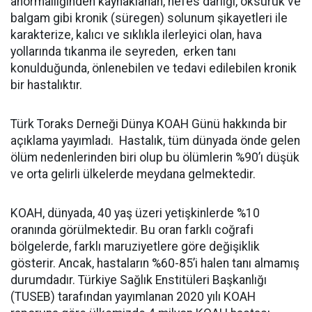
anormalliğinden kaynaklanan,
nefes darlığı, öksürük ve
balgam gibi kronik (süregen) solunum şikayetleri ile
karakterize,
kalıcı ve sıklıkla ilerleyici olan,
hava
yollarında tıkanma ile seyreden,
erken tanı
konulduğunda, önlenebilen ve tedavi edilebilen kronik
bir hastalıktır.
Türk Toraks Derneği Dünya KOAH Günü hakkında bir
açıklama yayımladı.
Hastalık, tüm dünyada önde gelen
ölüm nedenlerinden biri olup bu ölümlerin %90’ı düşük
ve orta gelirli ülkelerde meydana gelmektedir.
KOAH, dünyada, 40 yaş üzeri yetişkinlerde %10
oranında görülmektedir. Bu oran farklı coğrafi
bölgelerde, farklı maruziyetlere göre değişiklik
gösterir. Ancak, hastaların %60-85’i halen tanı almamış
durumdadır. Türkiye Sağlık Enstitüleri Başkanlığı
(TUSEB) tarafından yayımlanan 2020 yılı KOAH