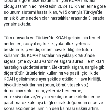
raporuna göre ülkemizde 4 milyon KOAH hastası
olduğu tahmin edilmektedir. 2024 TUİK verilerine göre
solunum sistemi hastalıkları, %15 oranıyla Türkiye’de
en sık ölüme neden olan hastalıklar arasında 3. sırada
yer almaktadır.
Tüm dünyada ve Türkiye’de KOAH gelişiminin temel
nedenleri; sosyal eşitsizlik, yoksulluk, yetersiz
beslenme, iç ve dış ortam hava kirliliği ile tütün
kullanımıdır. KOAH hastalarının yaklaşık %80’inde
sigara içme öyküsü vardır ve sigara süresi ile miktarı
hastalığın şiddetini artırır. Elektronik sigara, nargile gibi
diğer tütün ürünlerinin kullanımı ve pasif içicilik de
KOAH gelişiminde aynı şekilde etkilidir. Hava kirliliği,
biyokütle yakıtlarının (odun, kömür, tezek vb.)
dumanının solunması, yetersiz beslenme,
enfeksiyonlar ve/veya iç ve dış ortam kirleticilerine
pasif maruz kalmaya bağlı olarak doğumdan önce ve
sonra akciğer gelişiminin geri kalması riskini artırır.