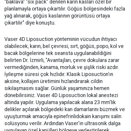
"baklava" "six pack" denilen karın kasları özel bir
planlamayla ortaya çıkartılır. Göğüs bölgesindeki fazla
yağ alınarak, göğüs kaslarının görüntüsü ortaya
çıkartılır" diye konuştu.
Vaser 4D Liposuction yönteminin vücudun ihtiyacı
olabilecek, karın, bel çevresi, sırt, göğüs, popo, kol ve
bacak bölgelerine tek seansta uygulanabildiğini
belirten Dr. İzmirli, "Avantajları, çevre dokulara zarar
vermediğinden, kanama, morluk ve şişlik riski azdır.
İyileşme süresi çok hızlıdır. Klasik Liposuction'ın
aksine, kollajen üretimini hızlandırarak cildin
sıkılaşmasını sağlar. Günlük yaşamınıza hemen
dönebilirsiniz. Vaser 4D Liposuction lokal anestezi
altında yapılır. Uygulama yapılacak alana 23 mm'lik
delikler açılarak bölgedeki kan damarlarını büzmek ve
uyuşturmak amacıyla epinefrinlidokain karışımı salin
solüsyonu verilir. Ardından Vaser'in ultrasonik dalga
uygulayan özel kanülleri bölgeye yerleştirilerek