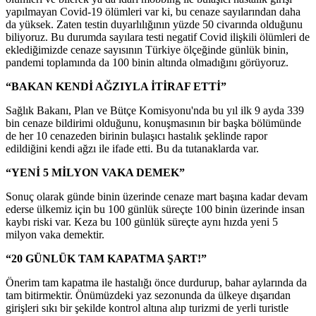
yapılmayan Covid-19 ölümleri var ki, bu cenaze sayılarından daha
da yüksek. Zaten testin duyarlılığının yüzde 50 civarında olduğunu
biliyoruz. Bu durumda sayılara testi negatif Covid ilişkili ölümleri de
eklediğimizde cenaze sayısının Türkiye ölçeğinde günlük binin,
pandemi toplamında da 100 binin altında olmadığını görüyoruz.
“BAKAN KENDİ AĞZIYLA İTİRAF ETTİ”
Sağlık Bakanı, Plan ve Bütçe Komisyonu'nda bu yıl ilk 9 ayda 339
bin cenaze bildirimi olduğunu, konuşmasının bir başka bölümünde
de her 10 cenazeden birinin bulaşıcı hastalık şeklinde rapor
edildiğini kendi ağzı ile ifade etti. Bu da tutanaklarda var.
“YENİ 5 MİLYON VAKA DEMEK”
Sonuç olarak günde binin üzerinde cenaze mart başına kadar devam
ederse ülkemiz için bu 100 günlük süreçte 100 binin üzerinde insan
kaybı riski var. Keza bu 100 günlük süreçte aynı hızda yeni 5
milyon vaka demektir.
“20 GÜNLÜK TAM KAPATMA ŞART!”
Önerim tam kapatma ile hastalığı önce durdurup, bahar aylarında da
tam bitirmektir. Önümüzdeki yaz sezonunda da ülkeye dışarıdan
girişleri sıkı bir şekilde kontrol altına alıp turizmi de yerli turistle