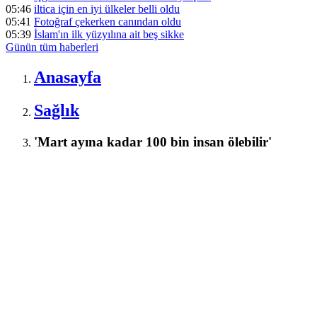
05:46
iltica için en iyi ülkeler belli oldu
05:41
Fotoğraf çekerken canından oldu
05:39
İslam'ın ilk yüzyılına ait beş sikke
Günün tüm
haberleri
Anasayfa
Sağlık
'Mart ayına kadar 100 bin insan ölebilir'