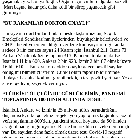
yaşamaktayız. Dünya Sağlık Örgütü üçüncü bir dalgadan söz etti.
Mart başına kadar çok daha kötü bir süreç yaşanacak gibi
görünüyor.
“BU RAKAMLAR DOKTOR ONAYLI”
Türkiye'nin dört bir tarafından meslektaşlarımızdan, Sağlık
Emekçileri Sendikası'nın üyelerinden, büyükşehir belediyeleri ve
CHP'li belediyelerden aldığım verilerle konuşuyorum. Şu anda
sadece 3 ilin cenaze sayısı 24 Kasım için: İstanbul 211, İzmir 73,
Ankara 31 olmak üzere toplam 315. Pandemi toplamında ise
İstanbul 11 bin 600, Ankara 2 bin 923, İzmir 2 bin 87 olmak üzere
16 bin 610… Bu sayıların doktor onaylı sadece pozitif sayılar
olduğunu bilmenizi isterim. Çünkü ölüm raporu bildiriminde
‘bulaşıcı hastalık' kodunu girebilmek için test pozitif şartı var. Yoksa
site engelliyor, seçenek vermiyor.
“TÜRKİYE ÖLÇEĞİNDE GÜNLÜK BİNİN, PANDEMİ
TOPLAMINDA 100 BİNİN ALTINDA DEĞİL”
İstanbul, Ankara ve İzmir'in 25 milyon nüfus barındırdığını
düşünürsek, ülke geneline projeksiyon yaptığımızda günlük pozitif
vefat sayılarının 800'den, pandemi süreci boyunca da 50 binden
aşağı olmadığını görüyoruz. Bir de bu pozitif cenazelerden hariçler
var. Bu sayıdan daha fazla olmak üzere testi Covid-19 negatif
ölümleri ve bilerek ya da idari mobbing ile bulaşıcı hastalık girişi