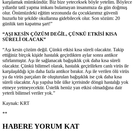
karşılamak mümkündür. Biz bize yeteceksek böyle yetelim. Böylece
yıllardır tatil yapma imkanı bulamayan insanımıza da gün doğmuş
olur. Önümüzdeki eğitim sezonunda da çocuklarımız güvenli
huzurlu bir şekilde okullarına gidebilecek olur. Son sözüm: 20
günlük tam kapatma şart!”
“AŞI KESİN ÇÖZÜM DEĞİL, ÇÜNKÜ ETKİSİ KISA
SÜRELİ OLACAK”
“Aşı kesin çözüm değil. Çünkü etkisi kısa süreli olacaktır. Takip
ettiğiniz birçok kişide hastalık geçirdikten aylar sonra antikor
sıfırlanmıştır. Aşı ile sağlanacak bağışıklık çok daha kısa süreli
olacaktır. Çünkü bilimsel olarak, hastalık geçirilirken canlı virüs ile
karşılaşıldığı için daha fazla antikor bırakır. Aşı ile verilen ölü virüs
ya da virüs parçaları ile oluşturulan bağışıklık ise çok daha kısa
süreli olacaktır. Aşı yapılsa bile ülke içerisinde döngü hastalığı yok
etmeye yetmeyecektir. Üstelik henüz yan etkisi olmadığına dair
yeterli bilimsel veriler yok.”
Kaynak: KRT
**
HABERE
YORUM KAT