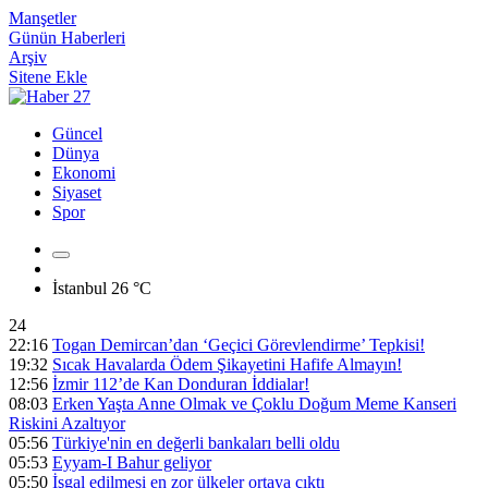
Manşetler
Günün Haberleri
Arşiv
Sitene Ekle
Güncel
Dünya
Ekonomi
Siyaset
Spor
İstanbul
26 °C
24
22:16
Togan Demircan’dan ‘Geçici Görevlendirme’ Tepkisi!
19:32
Sıcak Havalarda Ödem Şikayetini Hafife Almayın!
12:56
İzmir 112’de Kan Donduran İddialar!
08:03
Erken Yaşta Anne Olmak ve Çoklu Doğum Meme Kanseri
Riskini Azaltıyor
05:56
Türkiye'nin en değerli bankaları belli oldu
05:53
Eyyam-I Bahur geliyor
05:50
İşgal edilmesi en zor ülkeler ortaya çıktı