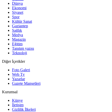
Dünya
Ekonomi
Siyaset
Spor
Kültür Sanat
Gaziantep
Sağlık
Medya
Magazin
Eğitim
Tanıtım yazısı
Teknoloji
Diğer İçerikler
Foto Galeri
Web Tv
Yazarlar
Gazete Manşetleri
Kurumsal
Künye
İletişim
Gizlilik İlkeleri