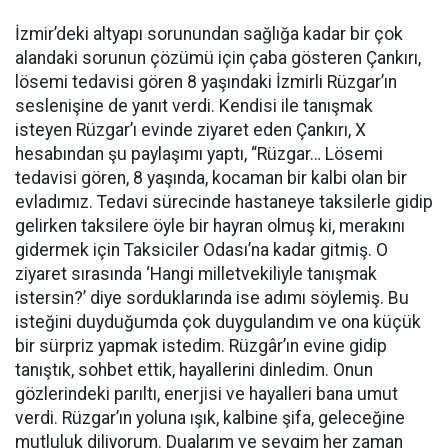
İzmir’deki altyapı sorunundan sağlığa kadar bir çok
alandaki sorunun çözümü için çaba gösteren Çankırı,
lösemi tedavisi gören 8 yaşındaki İzmirli Rüzgar’ın
seslenişine de yanıt verdi. Kendisi ile tanışmak
isteyen Rüzgar’ı evinde ziyaret eden Çankırı, X
hesabından şu paylaşımı yaptı, “
Rüzgar… Lösemi
tedavisi gören, 8 yaşında, kocaman bir kalbi olan bir
evladımız. Tedavi sürecinde hastaneye taksilerle gidip
gelirken taksilere öyle bir hayran olmuş ki, merakını
gidermek için Taksiciler Odası’na kadar gitmiş. O
ziyaret sırasında ‘Hangi milletvekiliyle tanışmak
istersin?’ diye sorduklarında ise adımı söylemiş. Bu
isteğini duyduğumda çok duygulandım ve ona küçük
bir sürpriz yapmak istedim. Rüzgâr’ın evine gidip
tanıştık, sohbet ettik, hayallerini dinledim. Onun
gözlerindeki parıltı, enerjisi ve hayalleri bana umut
verdi. Rüzgar’ın yoluna ışık, kalbine şifa, geleceğine
mutluluk diliyorum. Dualarım ve sevgim her zaman