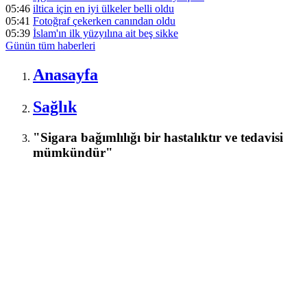
05:46
iltica için en iyi ülkeler belli oldu
05:41
Fotoğraf çekerken canından oldu
05:39
İslam'ın ilk yüzyılına ait beş sikke
Günün tüm
haberleri
Anasayfa
Sağlık
"Sigara bağımlılığı bir hastalıktır ve tedavisi
mümkündür"