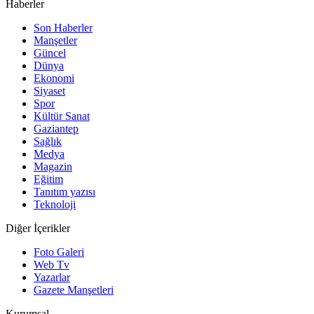
Haberler
Son Haberler
Manşetler
Güncel
Dünya
Ekonomi
Siyaset
Spor
Kültür Sanat
Gaziantep
Sağlık
Medya
Magazin
Eğitim
Tanıtım yazısı
Teknoloji
Diğer İçerikler
Foto Galeri
Web Tv
Yazarlar
Gazete Manşetleri
Kurumsal