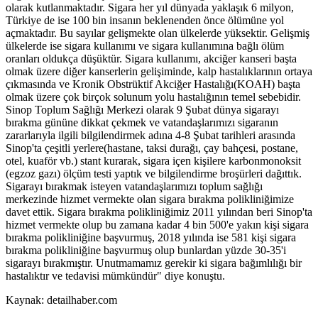
olarak kutlanmaktadır. Sigara her yıl dünyada yaklaşık 6 milyon,
Türkiye de ise 100 bin insanın beklenenden önce ölümüne yol
açmaktadır. Bu sayılar gelişmekte olan ülkelerde yüksektir. Gelişmiş
ülkelerde ise sigara kullanımı ve sigara kullanımına bağlı ölüm
oranları oldukça düşüktür. Sigara kullanımı, akciğer kanseri başta
olmak üzere diğer kanserlerin gelişiminde, kalp hastalıklarının ortaya
çıkmasında ve Kronik Obstrüktif Akciğer Hastalığı(KOAH) başta
olmak üzere çok birçok solunum yolu hastalığının temel sebebidir.
Sinop Toplum Sağlığı Merkezi olarak 9 Şubat dünya sigarayı
bırakma gününe dikkat çekmek ve vatandaşlarımızı sigaranın
zararlarıyla ilgili bilgilendirmek adına 4-8 Şubat tarihleri arasında
Sinop'ta çeşitli yerlere(hastane, taksi durağı, çay bahçesi, postane,
otel, kuaför vb.) stant kurarak, sigara içen kişilere karbonmonoksit
(egzoz gazı) ölçüm testi yaptık ve bilgilendirme broşürleri dağıttık.
Sigarayı bırakmak isteyen vatandaşlarımızı toplum sağlığı
merkezinde hizmet vermekte olan sigara bırakma polikliniğimize
davet ettik. Sigara bırakma polikliniğimiz 2011 yılından beri Sinop'ta
hizmet vermekte olup bu zamana kadar 4 bin 500'e yakın kişi sigara
bırakma polikliniğine başvurmuş, 2018 yılında ise 581 kişi sigara
bırakma polikliniğine başvurmuş olup bunlardan yüzde 30-35'i
sigarayı bırakmıştır. Unutmamamız gerekir ki sigara bağımlılığı bir
hastalıktır ve tedavisi mümkündür" diye konuştu.
Kaynak: detailhaber.com