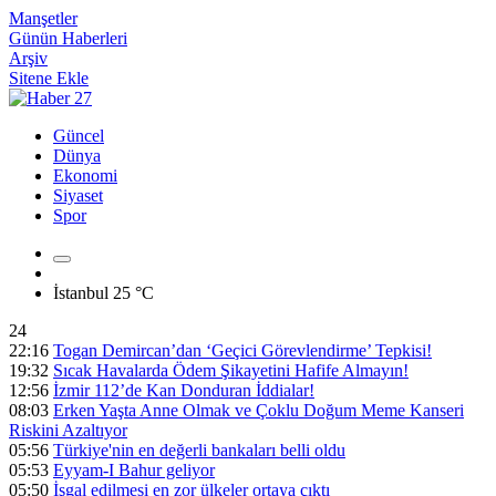
Manşetler
Günün Haberleri
Arşiv
Sitene Ekle
Güncel
Dünya
Ekonomi
Siyaset
Spor
İstanbul
25 °C
24
22:16
Togan Demircan’dan ‘Geçici Görevlendirme’ Tepkisi!
19:32
Sıcak Havalarda Ödem Şikayetini Hafife Almayın!
12:56
İzmir 112’de Kan Donduran İddialar!
08:03
Erken Yaşta Anne Olmak ve Çoklu Doğum Meme Kanseri
Riskini Azaltıyor
05:56
Türkiye'nin en değerli bankaları belli oldu
05:53
Eyyam-I Bahur geliyor
05:50
İşgal edilmesi en zor ülkeler ortaya çıktı