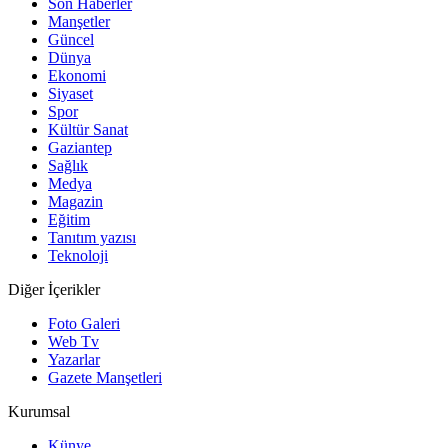
Son Haberler
Manşetler
Güncel
Dünya
Ekonomi
Siyaset
Spor
Kültür Sanat
Gaziantep
Sağlık
Medya
Magazin
Eğitim
Tanıtım yazısı
Teknoloji
Diğer İçerikler
Foto Galeri
Web Tv
Yazarlar
Gazete Manşetleri
Kurumsal
Künye