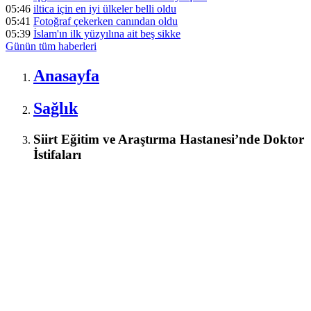
05:46
iltica için en iyi ülkeler belli oldu
05:41
Fotoğraf çekerken canından oldu
05:39
İslam'ın ilk yüzyılına ait beş sikke
Günün tüm
haberleri
Anasayfa
Sağlık
Siirt Eğitim ve Araştırma Hastanesi’nde Doktor
İstifaları