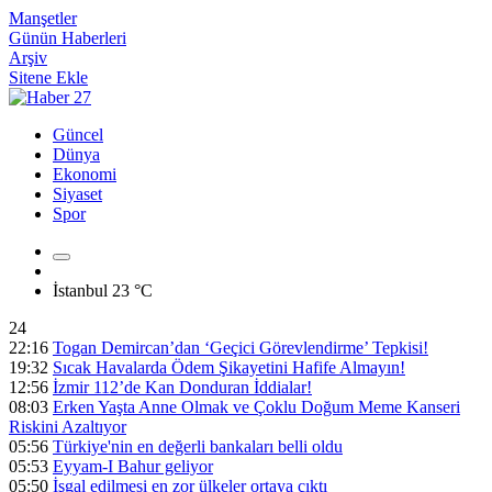
Manşetler
Günün Haberleri
Arşiv
Sitene Ekle
Güncel
Dünya
Ekonomi
Siyaset
Spor
İstanbul
23 °C
24
22:16
Togan Demircan’dan ‘Geçici Görevlendirme’ Tepkisi!
19:32
Sıcak Havalarda Ödem Şikayetini Hafife Almayın!
12:56
İzmir 112’de Kan Donduran İddialar!
08:03
Erken Yaşta Anne Olmak ve Çoklu Doğum Meme Kanseri
Riskini Azaltıyor
05:56
Türkiye'nin en değerli bankaları belli oldu
05:53
Eyyam-I Bahur geliyor
05:50
İşgal edilmesi en zor ülkeler ortaya çıktı