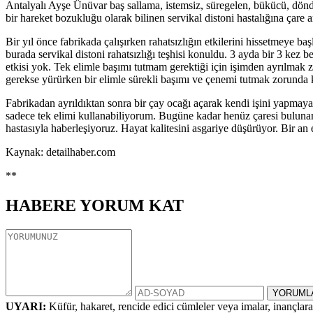
Antalyalı Ayşe Ünüvar baş sallama, istemsiz, süregelen, bükücü, döndür
bir hareket bozukluğu olarak bilinen servikal distoni hastalığına çare a
Bir yıl önce fabrikada çalışırken rahatsızlığın etkilerini hissetmeye 
burada servikal distoni rahatsızlığı teşhisi konuldu. 3 ayda bir 3 kez
etkisi yok. Tek elimle başımı tutmam gerektiği için işimden ayrılmak 
gerekse yürürken bir elimle sürekli başımı ve çenemi tutmak zorunda 
Fabrikadan ayrıldıktan sonra bir çay ocağı açarak kendi işini yapmaya
sadece tek elimi kullanabiliyorum. Bugüne kadar henüz çaresi buluna
hastasıyla haberleşiyoruz. Hayat kalitesini asgariye düşürüyor. Bir an 
Kaynak: detailhaber.com
**
HABERE
YORUM KAT
UYARI:
Küfür, hakaret, rencide edici cümleler veya imalar, inançlara 