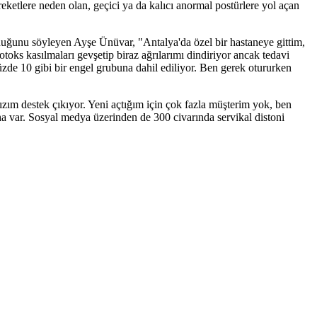
eketlere neden olan, geçici ya da kalıcı anormal postürlere yol açan
 olduğunu söyleyen Ayşe Ünüvar, "Antalya'da özel bir hastaneye gittim,
toks kasılmaları gevşetip biraz ağrılarımı dindiriyor ancak tedavi
zde 10 gibi bir engel grubuna dahil ediliyor. Ben gerek otururken
ızım destek çıkıyor. Yeni açtığım için çok fazla müşterim yok, ben
 var. Sosyal medya üzerinden de 300 civarında servikal distoni