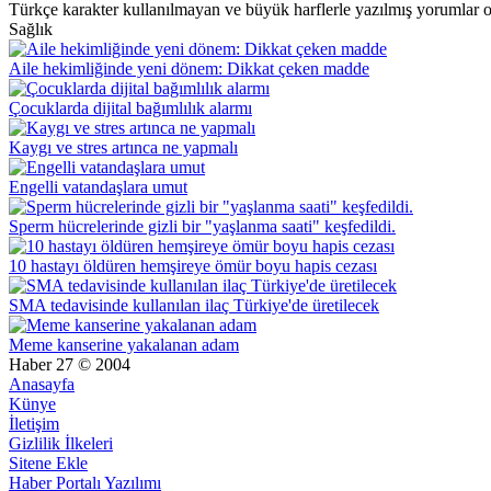
Türkçe karakter kullanılmayan ve büyük harflerle yazılmış yorumlar
Sağlık
Aile hekimliğinde yeni dönem: Dikkat çeken madde
Çocuklarda dijital bağımlılık alarmı
Kaygı ve stres artınca ne yapmalı
Engelli vatandaşlara umut
Sperm hücrelerinde gizli bir "yaşlanma saati" keşfedildi.
10 hastayı öldüren hemşireye ömür boyu hapis cezası
SMA tedavisinde kullanılan ilaç Türkiye'de üretilecek
Meme kanserine yakalanan adam
Haber 27 © 2004
Anasayfa
Künye
İletişim
Gizlilik İlkeleri
Sitene Ekle
Haber Portalı Yazılımı