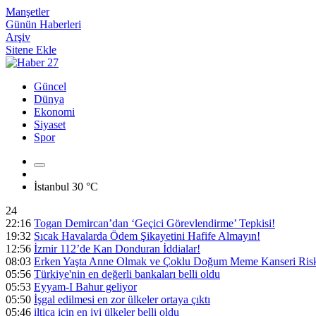
Manşetler
Günün Haberleri
Arşiv
Sitene Ekle
Güncel
Dünya
Ekonomi
Siyaset
Spor
İstanbul
30 °C
24
22:16
Togan Demircan’dan ‘Geçici Görevlendirme’ Tepkisi!
19:32
Sıcak Havalarda Ödem Şikayetini Hafife Almayın!
12:56
İzmir 112’de Kan Donduran İddialar!
08:03
Erken Yaşta Anne Olmak ve Çoklu Doğum Meme Kanseri Riski
05:56
Türkiye'nin en değerli bankaları belli oldu
05:53
Eyyam-I Bahur geliyor
05:50
İşgal edilmesi en zor ülkeler ortaya çıktı
05:46
iltica için en iyi ülkeler belli oldu