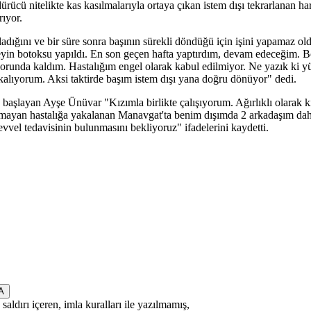
ücü nitelikte kas kasılmalarıyla ortaya çıkan istem dışı tekrarlanan har
rıyor.
başladığını ve bir süre sonra başının sürekli döndüğü için işini yapamaz
 beyin botoksu yapıldı. En son geçen hafta yaptırdım, devam edeceğim. Bo
zorunda kaldım. Hastalığım engel olarak kabul edilmiyor. Ne yazık ki yü
kalıyorum. Aksi taktirde başım istem dışı yana doğru dönüyor" dedi.
 başlayan Ayşe Ünüvar "Kızımla birlikte çalışıyorum. Ağırlıklı olarak k
mayan hastalığa yakalanan Manavgat'ta benim dışımda 2 arkadaşım daha
evvel tedavisinin bulunmasını bekliyoruz" ifadelerini kaydetti.
saldırı içeren, imla kuralları ile yazılmamış,