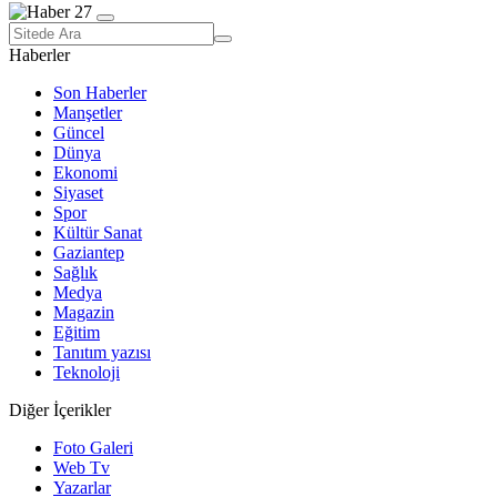
Haberler
Son Haberler
Manşetler
Güncel
Dünya
Ekonomi
Siyaset
Spor
Kültür Sanat
Gaziantep
Sağlık
Medya
Magazin
Eğitim
Tanıtım yazısı
Teknoloji
Diğer İçerikler
Foto Galeri
Web Tv
Yazarlar