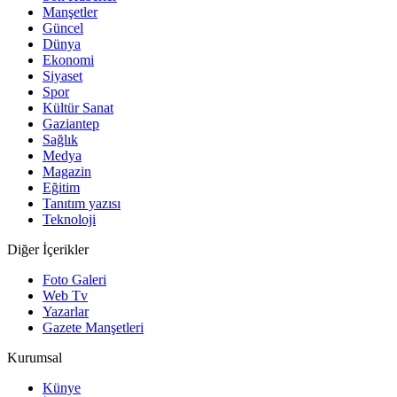
Manşetler
Güncel
Dünya
Ekonomi
Siyaset
Spor
Kültür Sanat
Gaziantep
Sağlık
Medya
Magazin
Eğitim
Tanıtım yazısı
Teknoloji
Diğer İçerikler
Foto Galeri
Web Tv
Yazarlar
Gazete Manşetleri
Kurumsal
Künye