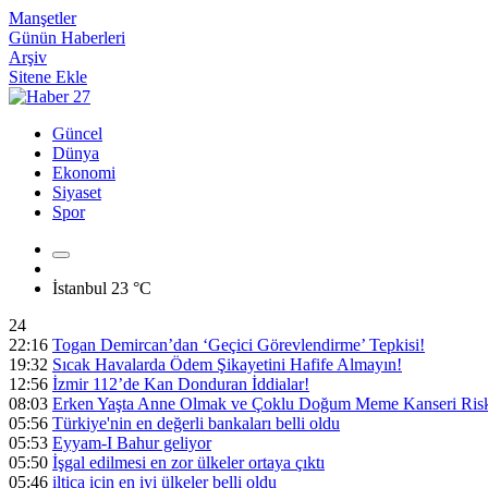
Manşetler
Günün Haberleri
Arşiv
Sitene Ekle
Güncel
Dünya
Ekonomi
Siyaset
Spor
İstanbul
23 °C
24
22:16
Togan Demircan’dan ‘Geçici Görevlendirme’ Tepkisi!
19:32
Sıcak Havalarda Ödem Şikayetini Hafife Almayın!
12:56
İzmir 112’de Kan Donduran İddialar!
08:03
Erken Yaşta Anne Olmak ve Çoklu Doğum Meme Kanseri Riski
05:56
Türkiye'nin en değerli bankaları belli oldu
05:53
Eyyam-I Bahur geliyor
05:50
İşgal edilmesi en zor ülkeler ortaya çıktı
05:46
iltica için en iyi ülkeler belli oldu