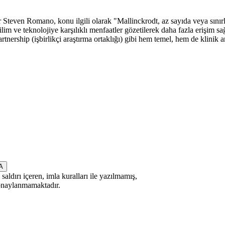
teven Romano, konu ilgili olarak "Mallinckrodt, az sayıda veya sınır
i bilim ve teknolojiye karşılıklı menfaatler gözetilerek daha fazla eriş
artnership (işbirlikçi araştırma ortaklığı) gibi hem temel, hem de klinik
saldırı içeren, imla kuralları ile yazılmamış,
 onaylanmamaktadır.