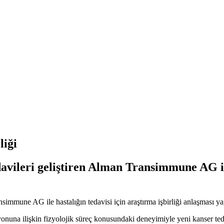
liği
edavileri geliştiren Alman Transimmune AG il
nsimmune AG ile hastalığın tedavisi için araştırma işbirliği anlaşması yap
yonuna ilişkin fizyolojik süreç konusundaki deneyimiyle yeni kanser ted