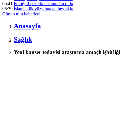
05:41
Fotoğraf çekerken canından oldu
05:39
İslam'ın ilk yüzyılına ait beş sikke
Günün tüm
haberleri
Anasayfa
Sağlık
Yeni kanser tedavisi araştırma amaçlı işbirliği