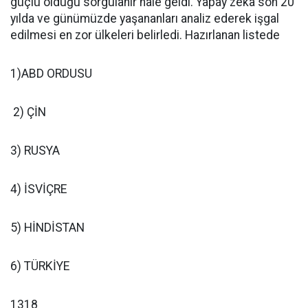
güçlü olduğu sorgulanır hale geldi. Yapay zeka son 20
yılda ve günümüzde yaşananları analiz ederek işgal
edilmesi en zor ülkeleri belirledi. Hazırlanan listede
1)ABD ORDUSU
2) ÇİN
3) RUSYA
4) İSVİÇRE
5) HİNDİSTAN
6) TÜRKİYE
1318