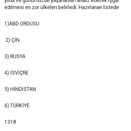
yılda ve günümüzde yaşananları analiz ederek işgal
edilmesi en zor ülkeleri belirledi. Hazırlanan listede
1)ABD ORDUSU
2) ÇİN
3) RUSYA
4) İSVİÇRE
5) HİNDİSTAN
6) TÜRKİYE
1318