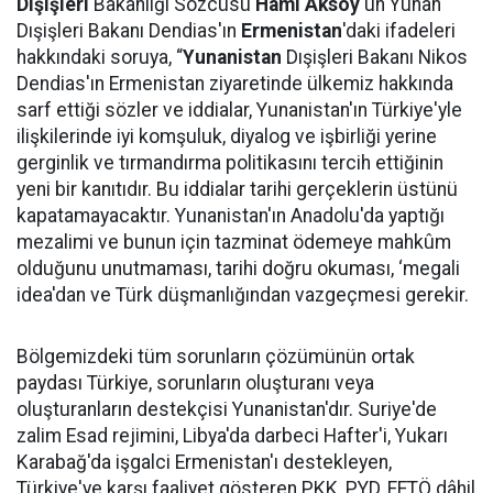
Dışişleri
Bakanlığı Sözcüsü
Hami Aksoy
'un Yunan
Dışişleri Bakanı Dendias'ın
Ermenistan
'daki ifadeleri
hakkındaki soruya, “
Yunanistan
Dışişleri Bakanı Nikos
Dendias'ın Ermenistan ziyaretinde ülkemiz hakkında
sarf ettiği sözler ve iddialar, Yunanistan'ın Türkiye'yle
ilişkilerinde iyi komşuluk, diyalog ve işbirliği yerine
gerginlik ve tırmandırma politikasını tercih ettiğinin
yeni bir kanıtıdır. Bu iddialar tarihi gerçeklerin üstünü
kapatamayacaktır. Yunanistan'ın Anadolu'da yaptığı
mezalimi ve bunun için tazminat ödemeye mahkûm
olduğunu unutmaması, tarihi doğru okuması, ‘megali
idea'dan ve Türk düşmanlığından vazgeçmesi gerekir.
Bölgemizdeki tüm sorunların çözümünün ortak
paydası Türkiye, sorunların oluşturanı veya
oluşturanların destekçisi Yunanistan'dır. Suriye'de
zalim Esad rejimini, Libya'da darbeci Hafter'i, Yukarı
Karabağ'da işgalci Ermenistan'ı destekleyen,
Türkiye'ye karşı faaliyet gösteren PKK, PYD, FETÖ dâhil