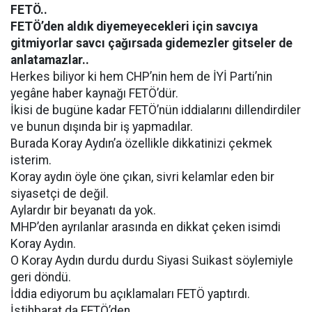
FETÖ..
FETÖ’den aldık diyemeyecekleri için savcıya
gitmiyorlar savcı çağırsada gidemezler gitseler de
anlatamazlar..
Herkes biliyor ki hem CHP’nin hem de İYİ Parti’nin
yegâne haber kaynağı FETÖ’dür.
İkisi de bugüne kadar FETÖ’nün iddialarını dillendirdiler
ve bunun dışında bir iş yapmadılar.
Burada Koray Aydın’a özellikle dikkatinizi çekmek
isterim.
Koray aydın öyle öne çıkan, sivri kelamlar eden bir
siyasetçi de değil.
Aylardır bir beyanatı da yok.
MHP’den ayrılanlar arasında en dikkat çeken isimdi
Koray Aydın.
O Koray Aydın durdu durdu Siyasi Suikast söylemiyle
geri döndü.
İddia ediyorum bu açıklamaları FETÖ yaptırdı.
İstihbarat da FETÖ’den…