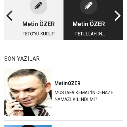
Metin ÖZER
Metin ÖZER
FETÖ’YÜ KURUP
FETULLAH’IN
FİNANSE EDEN
SABETAY MÜRİDİ
SABETAY
TÜCCARLAR
SON YAZILAR
Metin
ÖZER
MUSTAFA KEMAL’İN CENAZE
NAMAZI KILINDI MI?