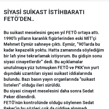
SİYASİ SUİKAST İSTİHBARATI
FETÖ’DEN..
Bu suikast meselesini geçen yıl FETÖ ortaya attı.
1990’lı yılların karanlık figürlerinden eski MİT’çi
Mehmet Eymür sahneye çıktı. Eymür, “90’larda bu
kadar kepazelik yoktu. Hatta zamanında söylediğim
bir lafı yine tekrarlamak istiyorum. Bu gidişin sonu
siyasi cinayetlerdir” dedi. Bu açıklamalar
unutulmaya yüz tutmuşken FETÖ ve PKK’nın yurt
dışındaki uzantıları siyasi suikast iddialarında
bulundu. Bazı basın yayın organlarında “suikast
listeleri” olduğu ileri sürüldü.
Bu siyasi cinayet meselesini daha sonra Sedat
Peker dilendirdi.
FETÖ’nün kontrolünde olduğu söylenen Sedat
Peker’in bu sözleri çok da ciddiye alınmadı.