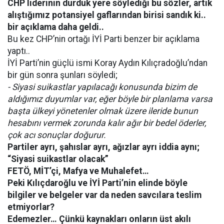
CHP liderinin durduk yere söylediği bu sözler, artık
alıştığımız potansiyel gaflarından birisi sandık ki..
bir açıklama daha geldi..
Bu kez CHP’nin ortağı İYİ Parti benzer bir açıklama
yaptı..
İYİ Parti’nin güçlü ismi Koray Aydın Kılıçradoğlu’ndan
bir gün sonra şunları söyledi;
- Siyasi suikastlar yapılacağı konusunda bizim de
aldığımız duyumlar var, eğer böyle bir planlama varsa
başta ülkeyi yönetenler olmak üzere ileride bunun
hesabını vermek zorunda kalır ağır bir bedel öderler,
çok acı sonuçlar doğurur.
Partiler ayrı, şahıslar ayrı, ağızlar ayrı iddia aynı;
“Siyasi suikastlar olacak”
FETÖ, MİT’çi, Mafya ve Muhalefet…
Peki Kılıçdaroğlu ve İYİ Parti’nin elinde böyle
bilgiler ve belgeler var da neden savcılara teslim
etmiyorlar?
Edemezler… Çünkü kaynakları onların üst akılı