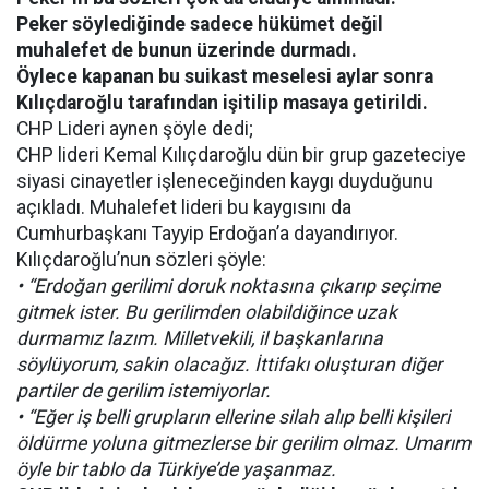
Peker söylediğinde sadece hükümet değil
muhalefet de bunun üzerinde durmadı.
Öylece kapanan bu suikast meselesi aylar sonra
Kılıçdaroğlu tarafından işitilip masaya getirildi.
CHP Lideri aynen şöyle dedi;
CHP lideri Kemal Kılıçdaroğlu dün bir grup gazeteciye
siyasi cinayetler işleneceğinden kaygı duyduğunu
açıkladı. Muhalefet lideri bu kaygısını da
Cumhurbaşkanı Tayyip Erdoğan’a dayandırıyor.
Kılıçdaroğlu’nun sözleri şöyle:
• “Erdoğan gerilimi doruk noktasına çıkarıp seçime
gitmek ister. Bu gerilimden olabildiğince uzak
durmamız lazım. Milletvekili, il başkanlarına
söylüyorum, sakin olacağız. İttifakı oluşturan diğer
partiler de gerilim istemiyorlar.
• “Eğer iş belli grupların ellerine silah alıp belli kişileri
öldürme yoluna gitmezlerse bir gerilim olmaz. Umarım
öyle bir tablo da Türkiye’de yaşanmaz.