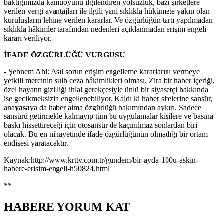
baktığımızda kamuoyunu ilgilendiren yolsuzluk, bazı şirketlere
verilen vergi avantajları ile ilgili yani sıklıkla hükümete yakın olan
kuruluşların lehine verilen kararlar. Ve özgürlüğün tartı yapılmadan
sıklıkla hâkimler tarafından nedenleri açıklanmadan erişim engeli
kararı veriliyor.
İFADE ÖZGÜRLÜĞÜ VURGUSU
- Şebnem Ahi: Asıl sorun erişim engelleme kararlarını vermeye
yetkili mercinin sulh ceza hâkimlikleri olması. Zira bir haber içeriği,
özel hayatın gizliliği ihlal gerekçesiyle ünlü bir siyasetçi hakkında
ise gecikmeksizin engellenebiliyor. Kaldı ki haber sitelerine sansür,
ana
yasa
ya da haber alma özgürlüğü bakımından aykırı. Sadece
sansürü getirmekle kalmayıp tüm bu uygulamalar kişilere ve basına
baskı hissettireceği için otosansür de kaçınılmaz sonlardan biri
olacak. Bu en nihayetinde ifade özgürlüğünün olmadığı bir ortam
endişesi yaratacaktır.
Kaynak:http://www.krttv.com.tr/gundem/bir-ayda-100u-askin-
habere-erisim-engeli-h50824.html
**
HABERE
YORUM KAT