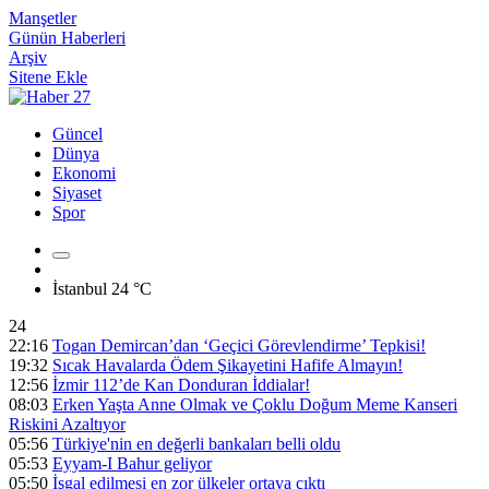
Manşetler
Günün Haberleri
Arşiv
Sitene Ekle
Güncel
Dünya
Ekonomi
Siyaset
Spor
İstanbul
24 °C
24
22:16
Togan Demircan’dan ‘Geçici Görevlendirme’ Tepkisi!
19:32
Sıcak Havalarda Ödem Şikayetini Hafife Almayın!
12:56
İzmir 112’de Kan Donduran İddialar!
08:03
Erken Yaşta Anne Olmak ve Çoklu Doğum Meme Kanseri
Riskini Azaltıyor
05:56
Türkiye'nin en değerli bankaları belli oldu
05:53
Eyyam-I Bahur geliyor
05:50
İşgal edilmesi en zor ülkeler ortaya çıktı