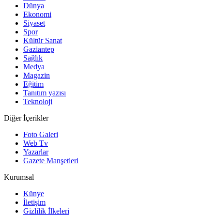
Dünya
Ekonomi
Siyaset
Spor
Kültür Sanat
Gaziantep
Sağlık
Medya
Magazin
Eğitim
Tanıtım yazısı
Teknoloji
Diğer İçerikler
Foto Galeri
Web Tv
Yazarlar
Gazete Manşetleri
Kurumsal
Künye
İletişim
Gizlilik İlkeleri