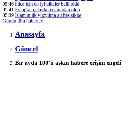
05:46
iltica için en iyi ülkeler belli oldu
05:41
Fotoğraf çekerken canından oldu
05:39
İslam'ın ilk yüzyılına ait beş sikke
Günün tüm
haberleri
Anasayfa
Güncel
Bir ayda 100’ü aşkın habere erişim engeli