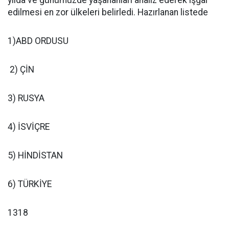
yılda ve günümüzde yaşananları analiz ederek işgal
edilmesi en zor ülkeleri belirledi. Hazırlanan listede
1)ABD ORDUSU
2) ÇİN
3) RUSYA
4) İSVİÇRE
5) HİNDİSTAN
6) TÜRKİYE
1318