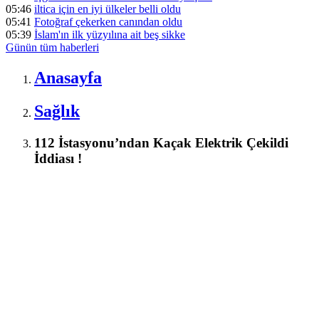
05:46
iltica için en iyi ülkeler belli oldu
05:41
Fotoğraf çekerken canından oldu
05:39
İslam'ın ilk yüzyılına ait beş sikke
Günün tüm
haberleri
Anasayfa
Sağlık
112 İstasyonu’ndan Kaçak Elektrik Çekildi
İddiası !