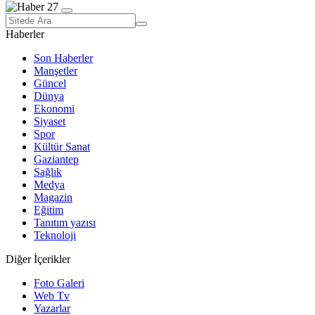
Haberler
Son Haberler
Manşetler
Güncel
Dünya
Ekonomi
Siyaset
Spor
Kültür Sanat
Gaziantep
Sağlık
Medya
Magazin
Eğitim
Tanıtım yazısı
Teknoloji
Diğer İçerikler
Foto Galeri
Web Tv
Yazarlar