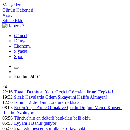
Manşetler
Günün Haberleri
Arşiv
Sitene Ekle
Güncel
Dünya
Ekonomi
Siyaset
Spor
İstanbul
24 °C
24
22:16
Togan Demircan’dan ‘Geçici Görevlendirme’ Tepkisi!
19:32
Sıcak Havalarda Ödem Şikayetini Hafife Almayın!
12:56
İzmir 112’de Kan Donduran İddialar!
08:03
Erken Yaşta Anne Olmak ve Çoklu Doğum Meme Kanseri
Riskini Azaltıyor
05:56
Türkiye'nin en değerli bankaları belli oldu
05:53
Eyyam-I Bahur geliyor
05:50
İşgal edilmesi en zor ülkeler ortaya çıktı