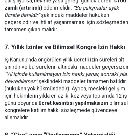
çalışılıyorsa, hekime yasa gereği günlük ücreti
%100
zamlı (artırımlı)
ödenmelidir.
“Bu çalışmalar aylık
ücrete dahildir”
şeklindeki maddeler hukuken
geçersizdir ve ihtilaf yaşanmaması için sözleşmeden
tamamen çıkarılmalıdır.
7. Yıllık İzinler ve Bilimsel Kongre İzin Hakkı
İş Kanunu’nda öngörülen yıllık ücretli izin süreleri alt
sınırdır ve bu sürelerin altındaki maddeler geçersizdir.
“Yıl içinde kullanılmayan izin hakkı yanar, sonraki yıla
devredilemez”
şeklindeki maddeler tamamen batıldır
(hukuken yok hükmündedir). Ayrıca, mesleki gelişim
için hekimlerin yılda en az iki kez veya toplamda 12 iş
günü boyunca
ücret kesintisi yapılmaksızın
bilimsel
kongrelere katılım hakkı sözleşmede güvenceye
alınmalıdır.