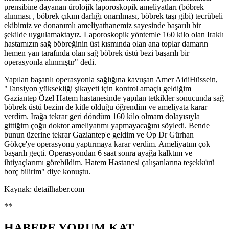
prensibine dayanan ürolojik laporoskopik ameliyatları (böbrek
alınması , böbrek çıkım darlığı onarılması, böbrek taşı gibi) tecrübeli
ekibimiz ve donanımlı ameliyathanemiz sayesinde başarılı bir
şekilde uygulamaktayız. Laporoskopik yöntemle 160 kilo olan Iraklı
hastamızın sağ böbreğinin üst kısmında olan ana toplar damarın
hemen yan tarafında olan sağ böbrek üstü bezi başarılı bir
operasyonla alınmıştır" dedi.
Yapılan başarılı operasyonla sağlığına kavuşan Amer AidiHüssein,
"Tansiyon yüksekliği şikayeti için kontrol amaçlı geldiğim
Gaziantep Özel Hatem hastanesinde yapılan tetkikler sonucunda sağ
böbrek üstü bezim de kitle olduğu öğrendim ve ameliyata karar
verdim. Irağa tekrar geri döndüm 160 kilo olmam dolayısıyla
gittiğim çoğu doktor ameliyatımı yapmayacağını söyledi. Bende
bunun üzerine tekrar Gaziantep'e geldim ve Op Dr Gürhan
Gökçe'ye operasyonu yaptırmaya karar verdim. Ameliyatım çok
başarılı geçti. Operasyondan 6 saat sonra ayağa kalktım ve
ihtiyaçlarımı görebildim. Hatem Hastanesi çalışanlarına teşekkürü
borç bilirim" diye konuştu.
Kaynak: detailhaber.com
**
HABERE
YORUM KAT