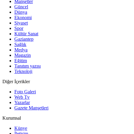
Manşetler
Güncel
Dünya
Ekonomi
Siyaset
Spor
Kültür Sanat
Gaziantep
Sağlık
Medya
Magazin
Eğitim
Tanıtım yazısı
Teknoloji
Diğer İçerikler
Foto Galeri
Web Tv
Yazarlar
Gazete Manşetleri
Kurumsal
Künye
İletişim