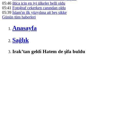
05:46
iltica için en iyi ülkeler belli oldu
05:41
Fotoğraf çekerken canından oldu
05:39
İslam'ın ilk yüzyılına ait beş sikke
Günün tüm
haberleri
Anasayfa
Sağlık
Irak’tan geldi Hatem de şifa buldu