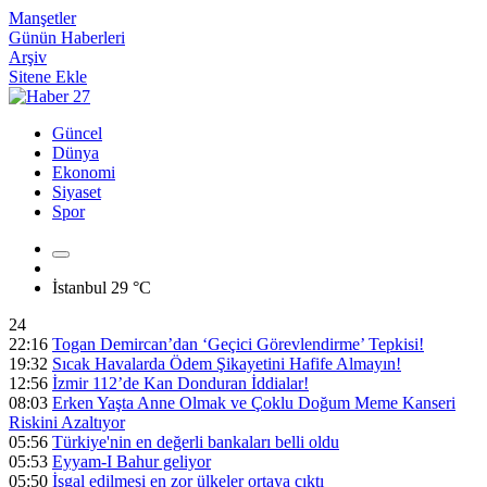
Manşetler
Günün Haberleri
Arşiv
Sitene Ekle
Güncel
Dünya
Ekonomi
Siyaset
Spor
İstanbul
29 °C
24
22:16
Togan Demircan’dan ‘Geçici Görevlendirme’ Tepkisi!
19:32
Sıcak Havalarda Ödem Şikayetini Hafife Almayın!
12:56
İzmir 112’de Kan Donduran İddialar!
08:03
Erken Yaşta Anne Olmak ve Çoklu Doğum Meme Kanseri
Riskini Azaltıyor
05:56
Türkiye'nin en değerli bankaları belli oldu
05:53
Eyyam-I Bahur geliyor
05:50
İşgal edilmesi en zor ülkeler ortaya çıktı