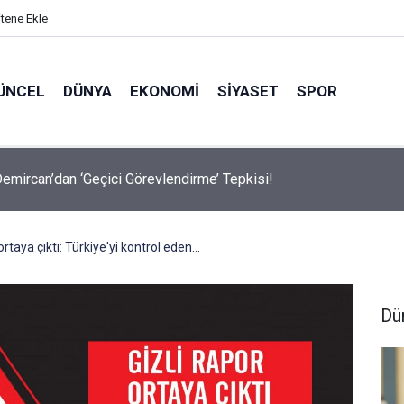
itene Ekle
ÜNCEL
DÜNYA
EKONOMI
SIYASET
SPOR
avalarda Ödem Şikayetini Hafife Almayın!
rtaya çıktı: Türkiye'yi kontrol eden...
Dü