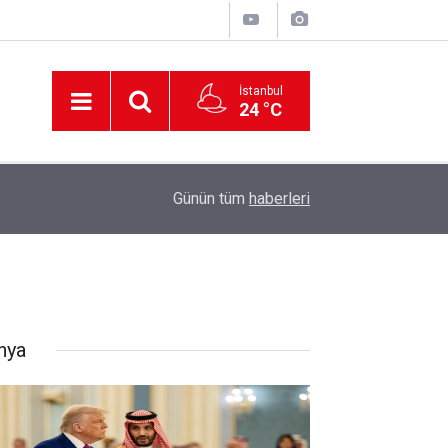
İstanbul
24 °C
12:56
İzmir 112’de Kan Donduran İddialar!
Günün tüm
haberleri
nya