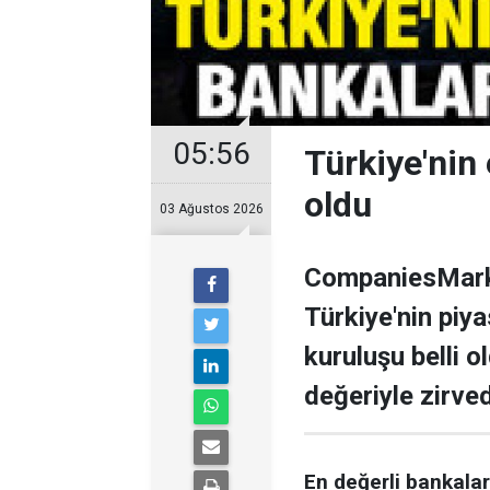
05:56
Türkiye'nin 
oldu
03 Ağustos 2026
CompaniesMarke
Türkiye'nin piy
kuruluşu belli o
değeriyle zirve
En değerli bankalar 