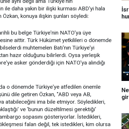
günle aynı değil ama Türkiye'nin
 ile daha yakın bir ilişki kurması ABD'yi hala
İsr
n Özkan, konuya ilişkin şunları söyledi:
hu
rihli bu belge Türkiye'nin NATO'ya üye
esine aittir. Türk Hükümet yetkilileri o dönemde
 bilselerdi muhtemelen Batı'nın Türkiye'yi
n hazır olduğunu bilirlerdi. Oysa yerleşik
ore'ye asker gönderdiği için NATO'ya alındığı
da o dönemde Türkiye'ye atfedilen önemle
Ne
ünü dile getiren Özkan, "ABD veya AB,
gi
a atabileceğini ima bile etmiyor. Söyledikleri,
aklaştığı' ve 'bunun düzeltilmesi gerektiği'
ambargo sopasını gösteriyorlar. İstedikleri,
kleşmesi falan değil, tek istedikleri, kim olursa