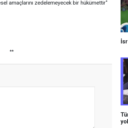
esel amaçlarını zedelemeyecek bir hükümettir"
İs
**
Tür
yo