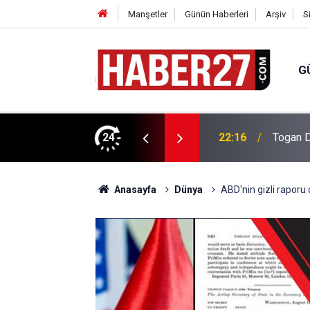
Manşetler
Günün Haberleri
Arşiv
S
G
vlendirme’ Tepkisi!
24
19:32
Sıcak H
Anasayfa
Dünya
ABD'nin gizli raporu o