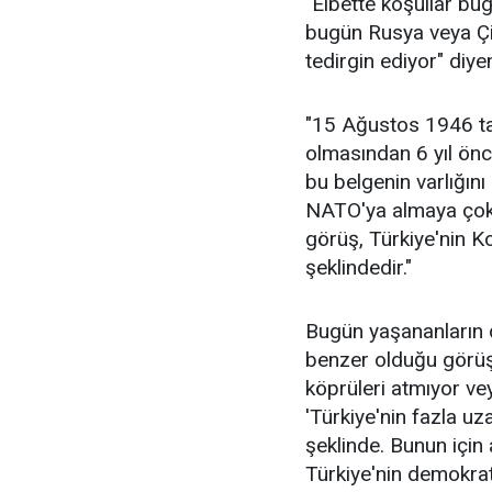
"Elbette koşullar bu
bugün Rusya veya Çin
tedirgin ediyor" diye
"15 Ağustos 1946 ta
olmasından 6 yıl önc
bu belgenin varlığını
NATO'ya almaya çokta
görüş, Türkiye'nin K
şeklindedir."
Bugün yaşananların 
benzer olduğu görüş
köprüleri atmıyor vey
'Türkiye'nin fazla uz
şeklinde. Bunun için 
Türkiye'nin demokrati