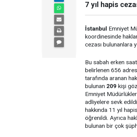
7 yıl hapis ceza
İstanbul
Emniyet Mü
koordinesinde hakla
cezası bulunanlara 
Bu sabah erken saat
belirlenen 656 adre
tarafında aranan hak
bulunan
209
kişi göz
Emniyet Müdürlükleri
adliyelere sevk edild
hakkında 11 yıl hapi
öğrenildi. Ayrıca hak
bulunan bir çok şüph