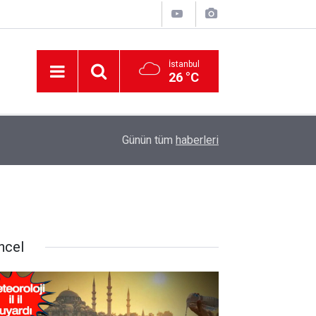
İstanbul
26 °C
12:56
İzmir 112’de Kan Donduran İddialar!
Günün tüm
haberleri
ncel