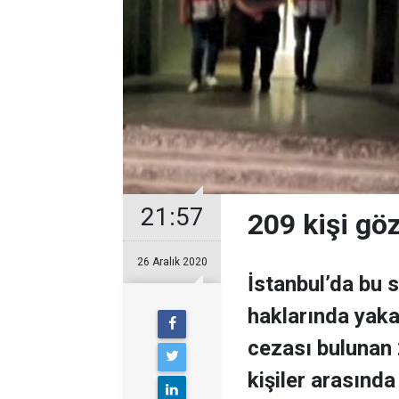
21:57
209 kişi gö
26 Aralık 2020
İstanbul’da bu 
haklarında yaka
cezası bulunan 
kişiler arasında