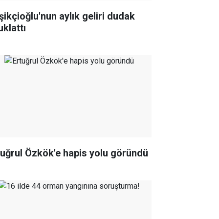
şikçioğlu'nun aylık geliri dudak
uklattı
tuğrul Özkök'e hapis yolu göründü