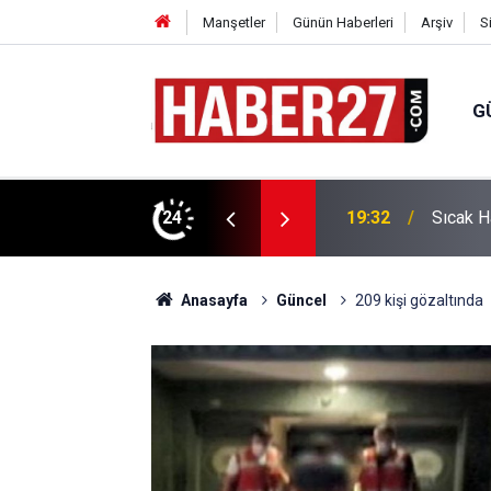
Manşetler
Günün Haberleri
Arşiv
S
G
vlendirme’ Tepkisi!
24
19:32
Sıcak H
Anasayfa
Güncel
209 kişi gözaltında