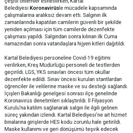
çeşitli önlemler esnetilirken, Kartal
Belediyesi
Koronavirüs
le mücadele kapsamında
çalışmalarına aralıksız devam etti. Salgının ilk
zamanlarında kapatılan camilerin güvenli bir şekilde
yeniden açılması için tüm camilerde dezenfekte
çalışması yapıldı. Salgından sonra kılınan ilk Cuma
namazından sonra vatandaşlara hijyen kitleri dağıtıldı.
Kartal Belediyesi personeline Covid-19 eğitimi
verilirken, Kreş Müdürlüğü personeli de testlerden
geçirildi. LGS, YKS sınavları öncesi tüm okullar
dezenfekte edildi. Sınav öncesi kurulan stantlardan
öğrenciler ile velilerine maske ve su desteği sağlandı.
İçişleri Bakanlığı genelgesi sonrası ilçe genelinde
Koronavirüs denetimleri sıklaştırıldı. İl Filyasyon
Kurulu’na katılım sağlanarak salgın ile ilgili gelinen
süreç yakından izlendi. Kartal Belediyesi'ne ait hizmet
binalarına girişlerde HES kodu zorunlu hale getirildi.
Maske kullanımı ve geri dönüşümü teşvik edecek