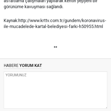
asfaltlama çalışmaları yapılarak kentin yepyeni bir
görünüme kavuşması sağlandı.
Kaynak:http://www.krttv.com.tr/gundem/koronavirus-
ile-mucadelede-kartal-belediyesi-farki-h50955.html
**
HABERE
YORUM KAT