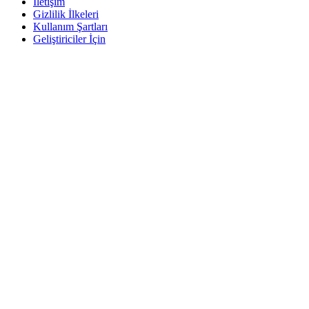
İletişim
Gizlilik İlkeleri
Kullanım Şartları
Geliştiriciler İçin