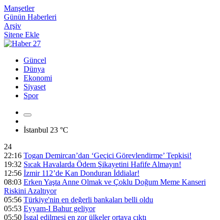
Manşetler
Günün Haberleri
Arşiv
Sitene Ekle
Güncel
Dünya
Ekonomi
Siyaset
Spor
İstanbul
23 °C
24
22:16
Togan Demircan’dan ‘Geçici Görevlendirme’ Tepkisi!
19:32
Sıcak Havalarda Ödem Şikayetini Hafife Almayın!
12:56
İzmir 112’de Kan Donduran İddialar!
08:03
Erken Yaşta Anne Olmak ve Çoklu Doğum Meme Kanseri
Riskini Azaltıyor
05:56
Türkiye'nin en değerli bankaları belli oldu
05:53
Eyyam-I Bahur geliyor
05:50
İşgal edilmesi en zor ülkeler ortaya çıktı