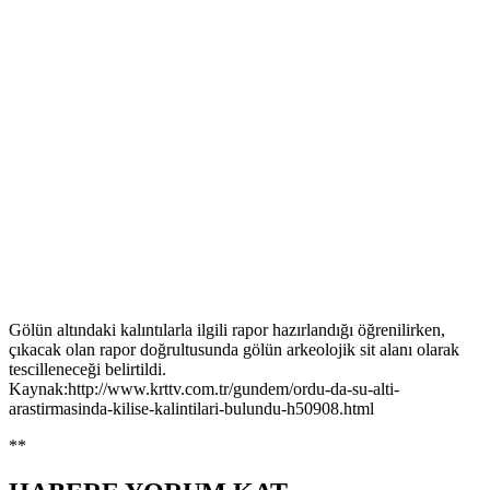
Gölün altındaki kalıntılarla ilgili rapor hazırlandığı öğrenilirken,
çıkacak olan rapor doğrultusunda gölün arkeolojik sit alanı olarak
tescilleneceği belirtildi.
Kaynak:http://www.krttv.com.tr/gundem/ordu-da-su-alti-
arastirmasinda-kilise-kalintilari-bulundu-h50908.html
**