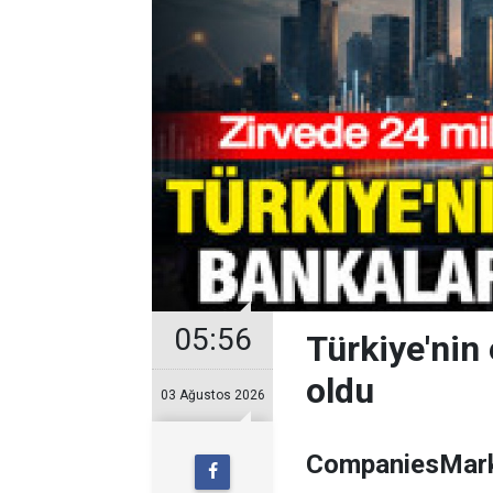
05:56
Türkiye'nin 
oldu
03 Ağustos 2026
CompaniesMarke