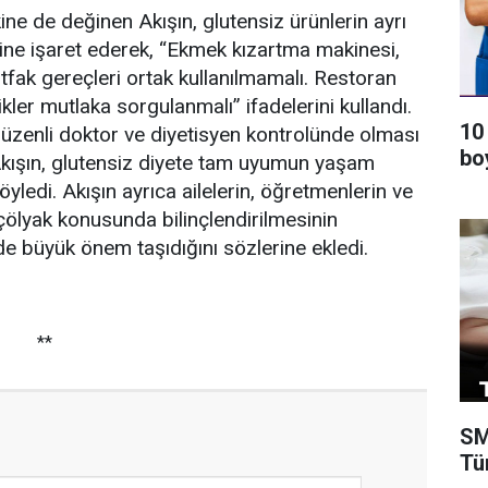
ne de değinen Akışın, glutensiz ürünlerin ayrı
ne işaret ederek, “Ekmek kızartma makinesi,
fak gereçleri ortak kullanılmamalı. Restoran
kler mutlaka sorgulanmalı” ifadelerini kullandı.
10
düzenli doktor ve diyetisyen kontrolünde olması
bo
 Akışın, glutensiz diyete tam uyumun yaşam
 söyledi. Akışın ayrıca ailelerin, öğretmenlerin ve
 çölyak konusunda bilinçlendirilmesinin
de büyük önem taşıdığını sözlerine ekledi.
**
SM
Tü