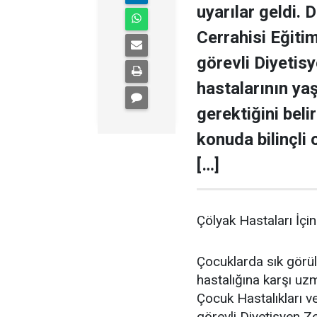
uyarılar geldi. 
Cerrahisi Eğiti
görevli Diyetis
hastalarının ya
gerektiğini beli
konuda bilinçli 
[…]
Çölyak Hastaları İçi
Çocuklarda sık görü
hastalığına karşı uz
Çocuk Hastalıkları v
görevli Diyetisyen Z