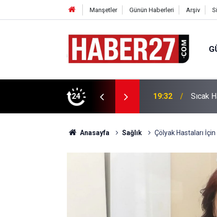
Manşetler
Günün Haberleri
Arşiv
S
G
vlendirme’ Tepkisi!
24
19:32
Sıcak H
Anasayfa
Sağlık
Çölyak Hastaları İçi