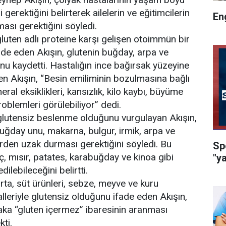
gerektiğini belirterek ailelerin ve eğitimcilerin
En
ması gerektiğini söyledi.
gluten adlı proteine karşı gelişen otoimmün bir
ade eden Akışın, glutenin buğday, arpa ve
u kaydetti. Hastalığın ince bağırsak yüzeyine
ten Akışın, “Besin emiliminin bozulmasına bağlı
ral eksiklikleri, kansızlık, kilo kaybı, büyüme
problemleri görülebiliyor” dedi.
glutensiz beslenme olduğunu vurgulayan Akışın,
buğday unu, makarna, bulgur, irmik, arpa ve
rden uzak durması gerektiğini söyledi. Bu
Sp
nç, mısır, patates, karabuğday ve kinoa gibi
"y
edilebileceğini belirtti.
urta, süt ürünleri, sebze, meyve ve kuru
alleriyle glutensiz olduğunu ifade eden Akışın,
aka “gluten içermez” ibaresinin aranması
kti.