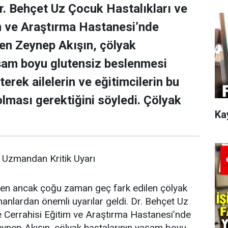
Dr. Behçet Uz Çocuk Hastalıkları ve
m ve Araştırma Hastanesi’nde
yen Zeynep Akışın, çölyak
şam boyu glutensiz beslenmesi
rterek ailelerin ve eğitimcilerin bu
olması gerektiğini söyledi. Çölyak
Ka
n Uzmandan Kritik Uyarı
len ancak çoğu zaman geç fark edilen çölyak
manlardan önemli uyarılar geldi. Dr. Behçet Uz
e Cerrahisi Eğitim ve Araştırma Hastanesi’nde
eynep Akışın, çölyak hastalarının yaşam boyu