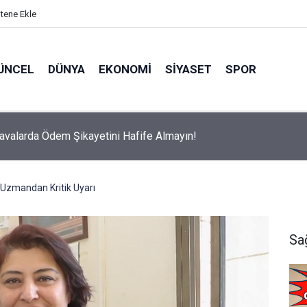
itene Ekle
ÜNCEL
DÜNYA
EKONOMI
SIYASET
SPOR
avalarda Ödem Şikayetini Hafife Almayın!
n Uzmandan Kritik Uyarı
Sa