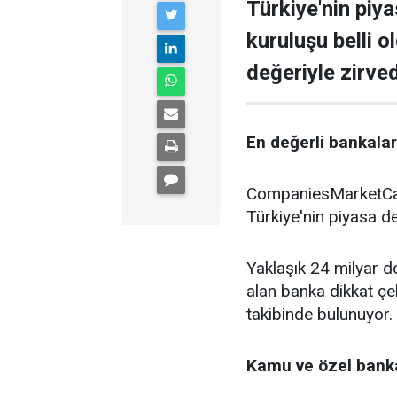
Türkiye'nin piy
kuruluşu belli o
değeriyle zirve
En değerli bankalar 
CompaniesMarketCap 
Türkiye'nin piyasa de
Yaklaşık 24 milyar do
alan banka dikkat çe
takibinde bulunuyor.
Kamu ve özel banka