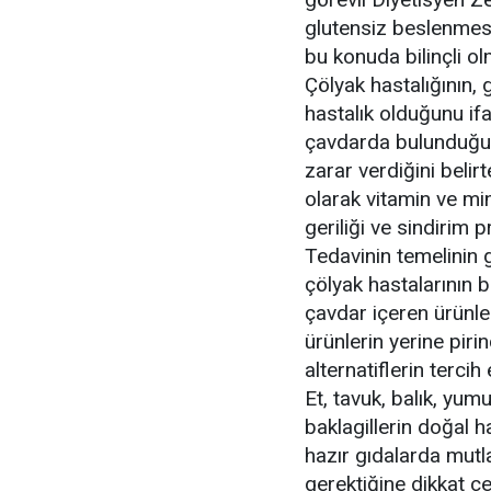
glutensiz beslenmesi 
bu konuda bilinçli ol
Çölyak hastalığının, 
hastalık olduğunu if
çavdarda bulunduğun
zarar verdiğini belir
olarak vitamin ve mine
geriliği ve sindirim 
Tedavinin temelinin 
çölyak hastalarının 
çavdar içeren ürünle
ürünlerin yerine piri
alternatiflerin tercih 
Et, tavuk, balık, yum
baklagillerin doğal h
hazır gıdalarda mutl
gerektiğine dikkat çe