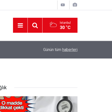
İstanbul
30 °C
12:56
İzmir 112’de Kan Donduran İddialar!
Günün tüm
haberleri
ğlık