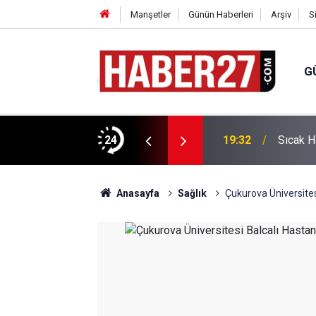
Manşetler
Günün Haberleri
Arşiv
S
G
vlendirme’ Tepkisi!
24
19:32
Sıcak H
Anasayfa
Sağlık
Çukurova Üniversites