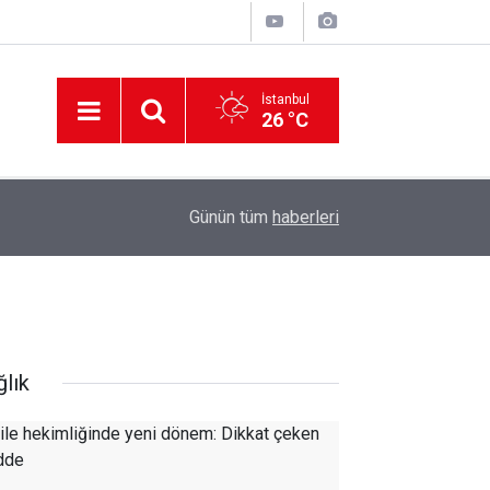
İstanbul
26 °C
12:56
İzmir 112’de Kan Donduran İddialar!
Günün tüm
haberleri
ğlık