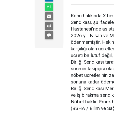
Konu hakkında X hesa
Sendikası, şu ifadele
Hastanesi’nde asista
2026 yılı Nisan ve Ma
ödenmemiştir. Hekim
karşılığı olan ücretl
ücreti bir lütuf deği
Birliği Sendikası tar
sürecin takipçisi ola
nöbet ücretlerinin 
sonuna kadar ödemel
Birliği Sendikası M
ve iş bırakma sendika
Nöbet haktır. Emek ha
(BSHA / Bilim ve Sağ