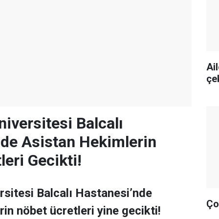
Ai
çe
iversitesi Balcalı
de Asistan Hekimlerin
eri Gecikti!
sitesi Balcalı Hastanesi’nde
Ço
in nöbet ücretleri yine gecikti!