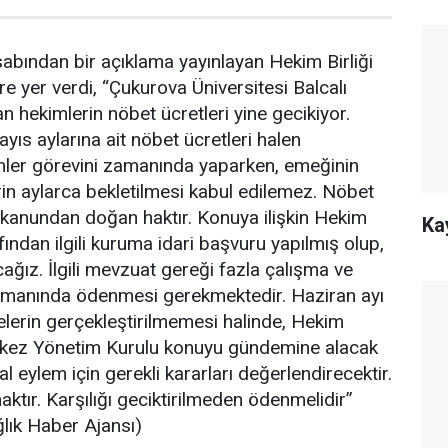
bından bir açıklama yayınlayan Hekim Birliği
re yer verdi, “Çukurova Üniversitesi Balcalı
n hekimlerin nöbet ücretleri yine gecikiyor.
yıs aylarına ait nöbet ücretleri halen
ler görevini zamanında yaparken, emeğinin
erin aylarca bekletilmesi kabul edilemez. Nöbet
l, kanundan doğan haktır. Konuya ilişkin Hekim
Ka
afından ilgili kuruma idari başvuru yapılmış olup,
cağız. İlgili mevzuat gereği fazla çalışma ve
zamanında ödenmesi gerekmektedir. Haziran ayı
erin gerçekleştirilmemesi halinde, Hekim
erkez Yönetim Kurulu konuyu gündemine alacak
l eylem için gerekli kararları değerlendirecektir.
ktır. Karşılığı geciktirilmeden ödenmelidir”
lık Haber Ajansı)