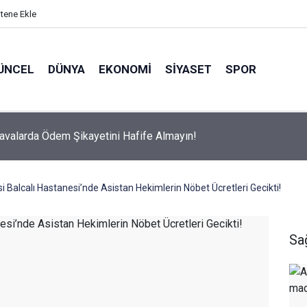
itene Ekle
ÜNCEL
DÜNYA
EKONOMI
SIYASET
SPOR
avalarda Ödem Şikayetini Hafife Almayın!
i Balcalı Hastanesi’nde Asistan Hekimlerin Nöbet Ücretleri Gecikti!
Sa