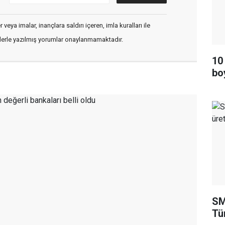
veya imalar, inançlara saldırı içeren, imla kuralları ile
flerle yazılmış yorumlar onaylanmamaktadır.
10
bo
SM
Tü