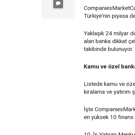
CompaniesMarketCap 
Türkiye'nin piyasa de
Yaklaşık 24 milyar do
alan banka dikkat çe
takibinde bulunuyor.
Kamu ve özel banka
Listede kamu ve özel
kiralama ve yatırım şi
İşte CompaniesMarke
en yüksek 10 finans 
10. İş Yatırım Menku