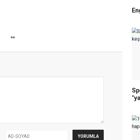
En
**
Sp
"y