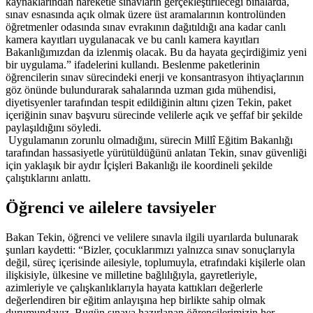
kaynaklarından hareketle sınavların gerçekleştirileceği binalarda,
sınav esnasında açık olmak üzere üst aramalarının kontrolünden
öğretmenler odasında sınav evrakının dağıtıldığı ana kadar canlı
kamera kayıtları uygulanacak ve bu canlı kamera kayıtları
Bakanlığımızdan da izlenmiş olacak. Bu da hayata geçirdiğimiz yeni
bir uygulama.” ifadelerini kullandı. Beslenme paketlerinin
öğrencilerin sınav sürecindeki enerji ve konsantrasyon ihtiyaçlarının
göz önünde bulundurarak sahalarında uzman gıda mühendisi,
diyetisyenler tarafından tespit edildiğinin altını çizen Tekin, paket
içeriğinin sınav başvuru sürecinde velilerle açık ve şeffaf bir şekilde
paylaşıldığını söyledi.
Uygulamanın zorunlu olmadığını, sürecin Millî Eğitim Bakanlığı
tarafından hassasiyetle yürütüldüğünü anlatan Tekin, sınav güvenliği
için yaklaşık bir aydır İçişleri Bakanlığı ile koordineli şekilde
çalıştıklarını anlattı.
Öğrenci ve ailelere tavsiyeler
Bakan Tekin, öğrenci ve velilere sınavla ilgili uyarılarda bulunarak
şunları kaydetti: “Bizler, çocuklarımızı yalnızca sınav sonuçlarıyla
değil, süreç içerisinde ailesiyle, toplumuyla, etrafındaki kişilerle olan
ilişkisiyle, ülkesine ve milletine bağlılığıyla, gayretleriyle,
azimleriyle ve çalışkanlıklarıyla hayata kattıkları değerlerle
değerlendiren bir eğitim anlayışına hep birlikte sahip olmak
durumundayız. Bugün sınava hazırlanan öğrencilerimizin her