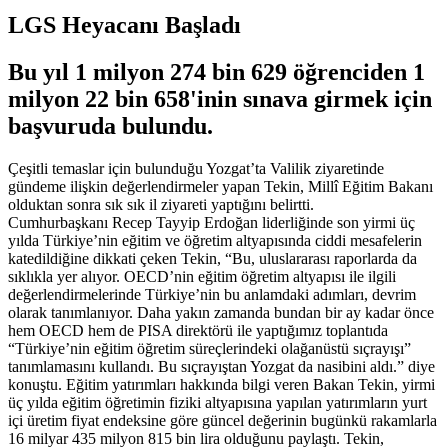
LGS Heyacanı Başladı
Bu yıl 1 milyon 274 bin 629 öğrenciden 1
milyon 22 bin 658'inin sınava girmek için
başvuruda bulundu.
Çeşitli temaslar için bulunduğu Yozgat’ta Valilik ziyaretinde
gündeme ilişkin değerlendirmeler yapan Tekin, Millî Eğitim Bakanı
olduktan sonra sık sık il ziyareti yaptığını belirtti.
Cumhurbaşkanı Recep Tayyip Erdoğan liderliğinde son yirmi üç
yılda Türkiye’nin eğitim ve öğretim altyapısında ciddi mesafelerin
katedildiğine dikkati çeken Tekin, “Bu, uluslararası raporlarda da
sıklıkla yer alıyor. OECD’nin eğitim öğretim altyapısı ile ilgili
değerlendirmelerinde Türkiye’nin bu anlamdaki adımları, devrim
olarak tanımlanıyor. Daha yakın zamanda bundan bir ay kadar önce
hem OECD hem de PISA direktörü ile yaptığımız toplantıda
“Türkiye’nin eğitim öğretim süreçlerindeki olağanüstü sıçrayışı”
tanımlamasını kullandı. Bu sıçrayıştan Yozgat da nasibini aldı.” diye
konuştu. Eğitim yatırımları hakkında bilgi veren Bakan Tekin, yirmi
üç yılda eğitim öğretimin fiziki altyapısına yapılan yatırımların yurt
içi üretim fiyat endeksine göre güncel değerinin bugünkü rakamlarla
16 milyar 435 milyon 815 bin lira olduğunu paylaştı. Tekin,