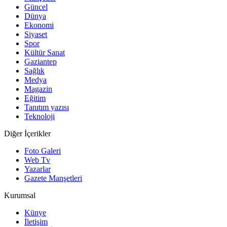
Güncel
Dünya
Ekonomi
Siyaset
Spor
Kültür Sanat
Gaziantep
Sağlık
Medya
Magazin
Eğitim
Tanıtım yazısı
Teknoloji
Diğer İçerikler
Foto Galeri
Web Tv
Yazarlar
Gazete Manşetleri
Kurumsal
Künye
İletişim