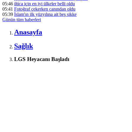
05:46
iltica için en iyi ülkeler belli oldu
05:41
Fotoğraf çekerken canından oldu
05:39
İslam'ın ilk yüzyılına ait beş sikke
Günün tüm
haberleri
Anasayfa
Sağlık
LGS Heyacanı Başladı