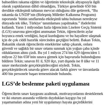
bahsedilen rakama eğitim ve öğretimin teknolojik altyapısıyla ilgili
olarak yaptıklarının dâhil olmadığını, Türkiye genelinde 650 bin
derslikte etkileşimli tahtanın mevcut olduğunu dile getirerek, “Bu
rakamla da UNDP’nin (Birleşmiş Milletler Kalkınma Programı)
raporunda ‘bütün sınıflarında etkileşimli tahta bulunan neredeyse
dünyada tek ülke, Türkiye’ tanımlaması yapılmakta.” ifadelerini
kullandı. Yarın 1 milyondan fazla öğrencinin Liselere Geçiş Sistemi
(LGS) sınavına gireceğini anımsatan Tekin, öğrencilerin aylar
boyunca emek verdiğini, hayal kurduğunu ve bu hayallere ulaşmak
için de çok ciddi hazırlık sürecinden geçtiğini belirtti. Bakan Tekin,
Bakanlık olarak öğrencilerin emeklerine sahip çıkarak, onlara
güvenli ve sağlıklı bir sınav ortamı sunmak için yoğun çaba içinde
olduklarının altını çizdi. Bu yıl 1 milyon 274 bin 629 öğrenciden 1
milyon 22 bin 658’inin sınava girmek için başvuruda bulunduğunu
bildiren Tekin; sınavın 81 il, 920 ilçe, yurt dışında ise 8 ülke ve 11
sınav merkezinde gerçekleştirileceğini söyledi. Tekin,
gerçekleştirilecek sınavda görev alacak farklı görev ve ünvanlarda
400 bin personele başarı temennisinde bulundu.
LGS’de beslenme paketi uygulaması
Öğrencilerin sınav kaygısını azaltmak, motivasyonlarını desteklemek
ve iki oturum arasında velilerin duydukları kaygıyı bu yıl
yaşamamaları adına yeni bir uygulamayı hayata geçirdiklerini