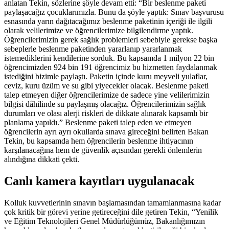
anlatan Tekin, sözlerine şöyle devam etti: “Bir beslenme paketi
paylaşacağız çocuklarımızla. Bunu da şöyle yaptık: Sınav başvurusu
esnasında yarın dağıtacağımız beslenme paketinin içeriği ile ilgili
olarak velilerimize ve öğrencilerimize bilgilendirme yaptık.
Öğrencilerimizin gerek sağlık problemleri sebebiyle gerekse başka
sebeplerle beslenme paketinden yararlanıp yararlanmak
istemediklerini kendilerine sorduk. Bu kapsamda 1 milyon 22 bin
öğrencimizden 924 bin 191 öğrencimiz bu hizmetten faydalanmak
istediğini bizimle paylaştı. Paketin içinde kuru meyveli yulaflar,
ceviz, kuru üzüm ve su gibi yiyecekler olacak. Beslenme paketi
talep etmeyen diğer öğrencilerimize de sadece yine velilerimizin
bilgisi dâhilinde su paylaşmış olacağız. Öğrencilerimizin sağlık
durumları ve olası alerji riskleri de dikkate alınarak kapsamlı bir
planlama yapıldı.” Beslenme paketi talep eden ve etmeyen
öğrencilerin ayrı ayrı okullarda sınava gireceğini belirten Bakan
Tekin, bu kapsamda hem öğrencilerin beslenme ihtiyacının
karşılanacağına hem de güvenlik açısından gerekli önlemlerin
alındığına dikkati çekti.
Canlı kamera kayıtları uygulanacak
Kolluk kuvvetlerinin sınavın başlamasından tamamlanmasına kadar
çok kritik bir görevi yerine getireceğini dile getiren Tekin, “Yenilik
ve Eğitim Teknolojileri Genel Müdürlüğümüz, Bakanlığımızın