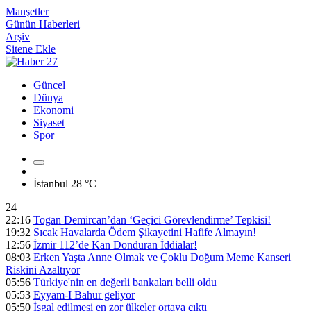
Manşetler
Günün Haberleri
Arşiv
Sitene Ekle
Güncel
Dünya
Ekonomi
Siyaset
Spor
İstanbul
28 °C
24
22:16
Togan Demircan’dan ‘Geçici Görevlendirme’ Tepkisi!
19:32
Sıcak Havalarda Ödem Şikayetini Hafife Almayın!
12:56
İzmir 112’de Kan Donduran İddialar!
08:03
Erken Yaşta Anne Olmak ve Çoklu Doğum Meme Kanseri
Riskini Azaltıyor
05:56
Türkiye'nin en değerli bankaları belli oldu
05:53
Eyyam-I Bahur geliyor
05:50
İşgal edilmesi en zor ülkeler ortaya çıktı