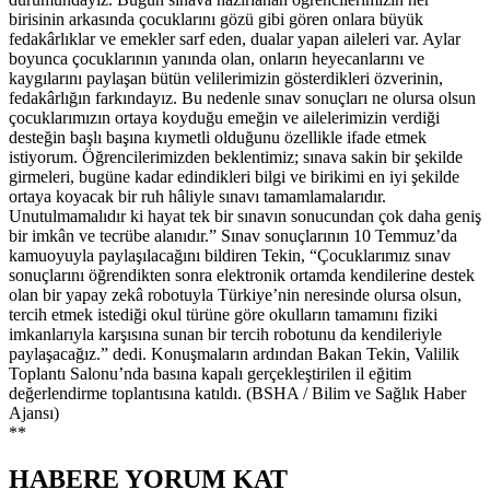
birisinin arkasında çocuklarını gözü gibi gören onlara büyük
fedakârlıklar ve emekler sarf eden, dualar yapan aileleri var. Aylar
boyunca çocuklarının yanında olan, onların heyecanlarını ve
kaygılarını paylaşan bütün velilerimizin gösterdikleri özverinin,
fedakârlığın farkındayız. Bu nedenle sınav sonuçları ne olursa olsun
çocuklarımızın ortaya koyduğu emeğin ve ailelerimizin verdiği
desteğin başlı başına kıymetli olduğunu özellikle ifade etmek
istiyorum. Öğrencilerimizden beklentimiz; sınava sakin bir şekilde
girmeleri, bugüne kadar edindikleri bilgi ve birikimi en iyi şekilde
ortaya koyacak bir ruh hâliyle sınavı tamamlamalarıdır.
Unutulmamalıdır ki hayat tek bir sınavın sonucundan çok daha geniş
bir imkân ve tecrübe alanıdır.” Sınav sonuçlarının 10 Temmuz’da
kamuoyuyla paylaşılacağını bildiren Tekin, “Çocuklarımız sınav
sonuçlarını öğrendikten sonra elektronik ortamda kendilerine destek
olan bir yapay zekâ robotuyla Türkiye’nin neresinde olursa olsun,
tercih etmek istediği okul türüne göre okulların tamamını fiziki
imkanlarıyla karşısına sunan bir tercih robotunu da kendileriyle
paylaşacağız.” dedi. Konuşmaların ardından Bakan Tekin, Valilik
Toplantı Salonu’nda basına kapalı gerçekleştirilen il eğitim
değerlendirme toplantısına katıldı. (BSHA / Bilim ve Sağlık Haber
Ajansı)
**
HABERE
YORUM KAT