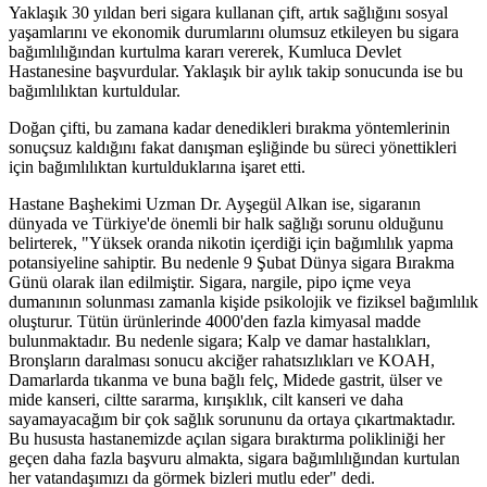
Yaklaşık 30 yıldan beri sigara kullanan çift, artık sağlığını sosyal
yaşamlarını ve ekonomik durumlarını olumsuz etkileyen bu sigara
bağımlılığından kurtulma kararı vererek, Kumluca Devlet
Hastanesine başvurdular. Yaklaşık bir aylık takip sonucunda ise bu
bağımlılıktan kurtuldular.
Doğan çifti, bu zamana kadar denedikleri bırakma yöntemlerinin
sonuçsuz kaldığını fakat danışman eşliğinde bu süreci yönettikleri
için bağımlılıktan kurtulduklarına işaret etti.
Hastane Başhekimi Uzman Dr. Ayşegül Alkan ise, sigaranın
dünyada ve Türkiye'de önemli bir halk sağlığı sorunu olduğunu
belirterek, "Yüksek oranda nikotin içerdiği için bağımlılık yapma
potansiyeline sahiptir. Bu nedenle 9 Şubat Dünya sigara Bırakma
Günü olarak ilan edilmiştir. Sigara, nargile, pipo içme veya
dumanının solunması zamanla kişide psikolojik ve fiziksel bağımlılık
oluşturur. Tütün ürünlerinde 4000'den fazla kimyasal madde
bulunmaktadır. Bu nedenle sigara; Kalp ve damar hastalıkları,
Bronşların daralması sonucu akciğer rahatsızlıkları ve KOAH,
Damarlarda tıkanma ve buna bağlı felç, Midede gastrit, ülser ve
mide kanseri, ciltte sararma, kırışıklık, cilt kanseri ve daha
sayamayacağım bir çok sağlık sorununu da ortaya çıkartmaktadır.
Bu hususta hastanemizde açılan sigara bıraktırma polikliniği her
geçen daha fazla başvuru almakta, sigara bağımlılığından kurtulan
her vatandaşımızı da görmek bizleri mutlu eder" dedi.