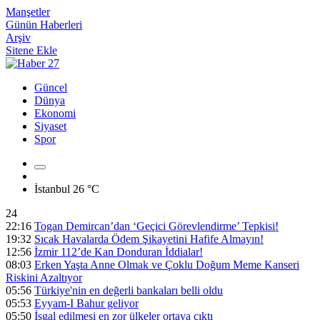
Manşetler
Günün Haberleri
Arşiv
Sitene Ekle
Güncel
Dünya
Ekonomi
Siyaset
Spor
İstanbul
26 °C
24
22:16
Togan Demircan’dan ‘Geçici Görevlendirme’ Tepkisi!
19:32
Sıcak Havalarda Ödem Şikayetini Hafife Almayın!
12:56
İzmir 112’de Kan Donduran İddialar!
08:03
Erken Yaşta Anne Olmak ve Çoklu Doğum Meme Kanseri
Riskini Azaltıyor
05:56
Türkiye'nin en değerli bankaları belli oldu
05:53
Eyyam-I Bahur geliyor
05:50
İşgal edilmesi en zor ülkeler ortaya çıktı