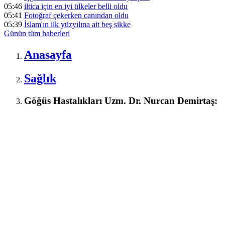
05:46
iltica için en iyi ülkeler belli oldu
05:41
Fotoğraf çekerken canından oldu
05:39
İslam'ın ilk yüzyılına ait beş sikke
Günün tüm
haberleri
Anasayfa
Sağlık
Göğüs Hastalıkları Uzm. Dr. Nurcan Demirtaş: