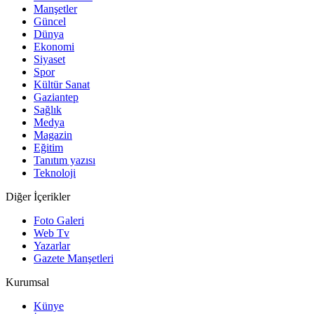
Manşetler
Güncel
Dünya
Ekonomi
Siyaset
Spor
Kültür Sanat
Gaziantep
Sağlık
Medya
Magazin
Eğitim
Tanıtım yazısı
Teknoloji
Diğer İçerikler
Foto Galeri
Web Tv
Yazarlar
Gazete Manşetleri
Kurumsal
Künye