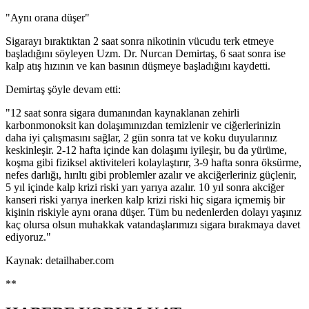
"Aynı orana düşer"
Sigarayı bıraktıktan 2 saat sonra nikotinin vücudu terk etmeye
başladığını söyleyen Uzm. Dr. Nurcan Demirtaş, 6 saat sonra ise
kalp atış hızının ve kan basının düşmeye başladığını kaydetti.
Demirtaş şöyle devam etti:
"12 saat sonra sigara dumanından kaynaklanan zehirli
karbonmonoksit kan dolaşımınızdan temizlenir ve ciğerlerinizin
daha iyi çalışmasını sağlar, 2 gün sonra tat ve koku duyularınız
keskinleşir. 2-12 hafta içinde kan dolaşımı iyileşir, bu da yürüme,
koşma gibi fiziksel aktiviteleri kolaylaştırır, 3-9 hafta sonra öksürme,
nefes darlığı, hırıltı gibi problemler azalır ve akciğerleriniz güçlenir,
5 yıl içinde kalp krizi riski yarı yarıya azalır. 10 yıl sonra akciğer
kanseri riski yarıya inerken kalp krizi riski hiç sigara içmemiş bir
kişinin riskiyle aynı orana düşer. Tüm bu nedenlerden dolayı yaşınız
kaç olursa olsun muhakkak vatandaşlarımızı sigara bırakmaya davet
ediyoruz."
Kaynak: detailhaber.com
**