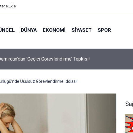
itene Ekle
ÜNCEL
DÜNYA
EKONOMI
SIYASET
SPOR
avalarda Ödem Şikayetini Hafife Almayın!
dürlüğü’nde Usulsüz Görevlendirme İddiası!
Sa