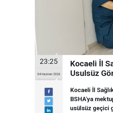
23:25
Kocaeli İl 
Usulsüz Gör
04 Haziran 2026
Kocaeli İl Sağl
BSHA'ya mektup 
usülsüz geçici 