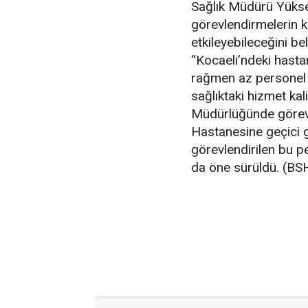
Sağlık Müdürü Yüksel
görevlendirmelerin k
etkileyebileceğini be
“Kocaeli’ndeki hasta
rağmen az personel i
sağlıktaki hizmet kal
Müdürlüğünde görevli
Hastanesine geçici g
görevlendirilen bu p
da öne sürüldü. (BSH