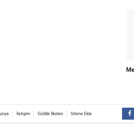
Me
ünye
İletişim
Gizlilik İlkeleri
Sitene Ekle