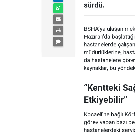
sürdü.
BSHA’ya ulaşan mekt
Haziran’da başlattığ
hastanelerde çalışan 
müdürlüklerine, hast
da hastanelere görev
kaynaklar, bu yöndeki
“Kentteki Sa
Etkiyebilir”
Kocaeli’ne bağlı Kör
görev yapan bazı per
hastanelerdeki servis