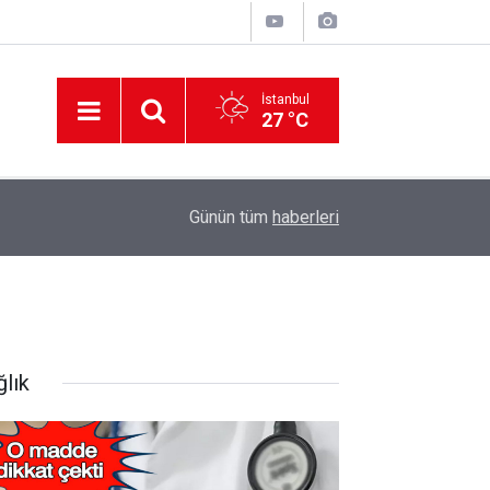
İstanbul
27 °C
12:56
İzmir 112’de Kan Donduran İddialar!
Günün tüm
haberleri
ğlık