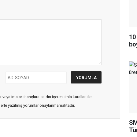
10
bo
veya imalar, inançlara saldırı içeren, imla kuralları ile
flerle yazılmış yorumlar onaylanmamaktadır.
SM
Tü