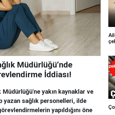
Ai
çe
Sağlık Müdürlüğü’nde
evlendirme İddiası!
ık Müdürlüğü'ne yakın kaynaklar ve
yazan sağlık personelleri, ilde
Ço
görevlendirmelerin yapıldığını öne