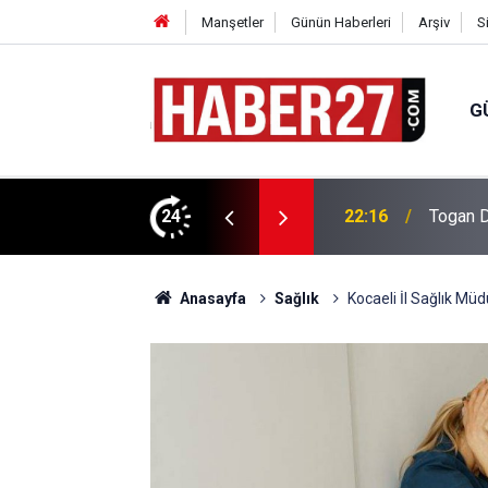
Manşetler
Günün Haberleri
Arşiv
S
G
vlendirme’ Tepkisi!
24
19:32
Sıcak H
Anasayfa
Sağlık
Kocaeli İl Sağlık Mü