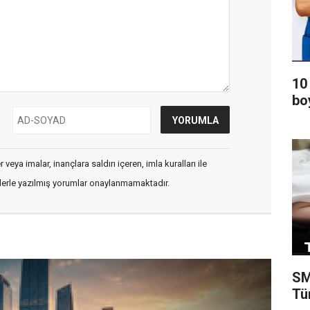
10
bo
veya imalar, inançlara saldırı içeren, imla kuralları ile
flerle yazılmış yorumlar onaylanmamaktadır.
SM
Tü