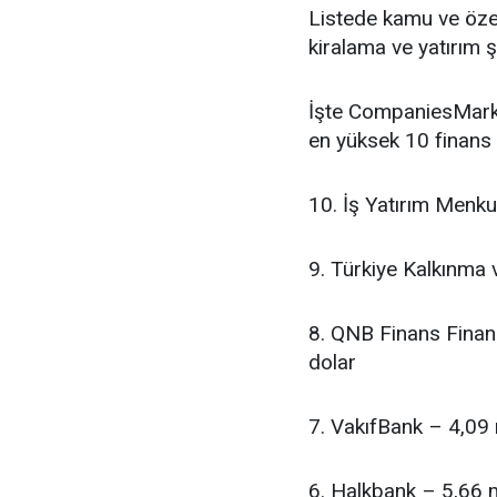
Listede kamu ve özel
kiralama ve yatırım şi
İşte CompaniesMarke
en yüksek 10 finans 
10. İş Yatırım Menku
9. Türkiye Kalkınma 
8. QNB Finans Finan
dolar
7. VakıfBank – 4,09 
6. Halkbank – 5,66 m