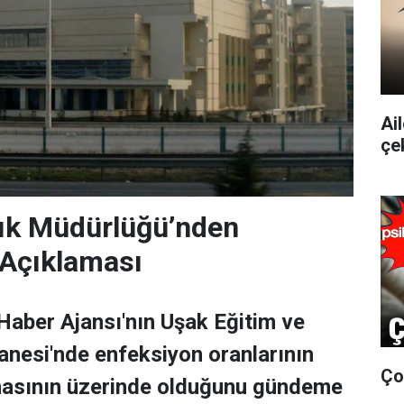
Ai
çe
lık Müdürlüğü’nden
 Açıklaması
 Haber Ajansı'nın Uşak Eğitim ve
nesi'nde enfeksiyon oranlarının
Ço
masının üzerinde olduğunu gündeme