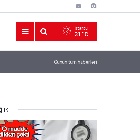
İstanbul
31 °C
12:56
İzmir 112’de Kan Donduran İddialar!
Günün tüm
haberleri
ğlık