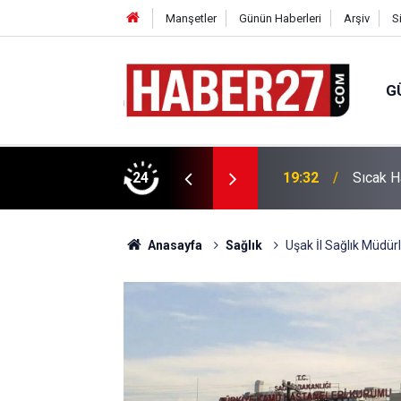
Manşetler
Günün Haberleri
Arşiv
S
G
vlendirme’ Tepkisi!
24
19:32
Sıcak H
Anasayfa
Sağlık
Uşak İl Sağlık Müdü