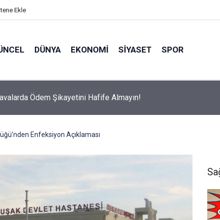
itene Ekle
ÜNCEL
DÜNYA
EKONOMI
SIYASET
SPOR
avalarda Ödem Şikayetini Hafife Almayın!
rlüğü’nden Enfeksiyon Açıklaması
Sa