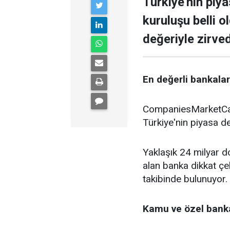
Türkiye'nin piy
kuruluşu belli o
değeriyle zirve
En değerli bankalar 
CompaniesMarketCap 
Türkiye'nin piyasa de
Yaklaşık 24 milyar do
alan banka dikkat çe
takibinde bulunuyor.
Kamu ve özel banka