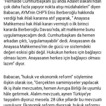
“Herhalde Cumhurbaşkanı şu anda Adalet Bakanı’ndan
çok daha fazla yapıyor nokta atışı müdahaleleri” diyen
Babacan, AYM’nin CHP’li Enis Berberoğlu hakkında
verdiği hak ihlali kararına atıf yaparak, “ Anayasa
Mahkemesi hak ihlali kararı vermişti o ilk birinci
kararda Berberoğlu Davası’nda, alt mahkeme bunu
uygulamayacağım dedi. Cumhurbaşkanı da hemen
arkadan çıktı, ‘uygulamayabilir’ dedi. Anayasanın da
Anayasa Mahkemesi’nin de gücü ve sistemdeki
değeri eskisi gibi değil. Hukukun herkes için bağlayıcı
olması lazım. Anayasanın herkes için bağlayıcı olması
lazım” diyor.
Babacan, “hukuk ve ekonomik reform” söylemine
ilişkin olarak ise, “Gerçekten samimiyseler yapılacak
ilk iş ihale mevzuatını, hemen Avrupa Birliği ile uyumlu
hâle getirmek. Alalım mevzuatı, aynen Türkiye’ye
taşıyalım diyoruz mesela. 28 ülke yıllardır bu mevzuatı
uyguluyor. Ekonomik reform diyorsak, hukuk reformu