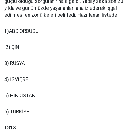
güçlü olduğu sorgulanır hale geldi. Yapay zeka son 20
yılda ve günümüzde yaşananları analiz ederek işgal
edilmesi en zor ülkeleri belirledi. Hazırlanan listede
1)ABD ORDUSU
2) ÇİN
3) RUSYA
4) İSVİÇRE
5) HİNDİSTAN
6) TÜRKİYE
1318