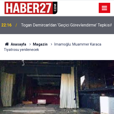
22:16
Togan Demircan’dan ‘Geçici Görevlendirme’ Tepkisi!
19:32
Sıcak Havalarda Ödem Şikayetini Hafife Almayın!
Anasayfa
Magazin
İmamoğlu: Muammer Karaca
Tiyatrosu yenilenecek