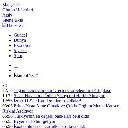
Manşetler
Günün Haberleri
Arşiv
Sitene Ekle
Güncel
Dünya
Ekonomi
Siyaset
Spor
İstanbul
28 °C
24
22:16
Togan Demircan’dan ‘Geçici Görevlendirme’ Tepkisi!
19:32
Sıcak Havalarda Ödem Şikayetini Hafife Almayın!
12:56
İzmir 112’de Kan Donduran İddialar!
08:03
Erken Yaşta Anne Olmak ve Çoklu Doğum Meme Kanseri
Riskini Azaltıyor
05:56
Türkiye'nin en değerli bankaları belli oldu
05:53
Eyyam-I Bahur geliyor
05:50
İşgal edilmesi en zor ülkeler ortaya çıktı