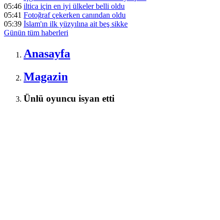
05:46
iltica için en iyi ülkeler belli oldu
05:41
Fotoğraf çekerken canından oldu
05:39
İslam'ın ilk yüzyılına ait beş sikke
Günün tüm
haberleri
Anasayfa
Magazin
Ünlü oyuncu isyan etti