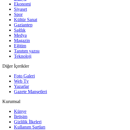
Ekonomi
Siyaset
Spor
Kültür Sanat
Gaziantep
Sağlık
Medya
Magazin
Eğitim
Tanıtım yazısı
Teknoloji
Diğer İçerikler
Foto Galeri
Web Tv
Yazarlar
Gazete Manşetleri
Kurumsal
Künye
İletişim
Gizlilik İlkeleri
Kullanım Şartları