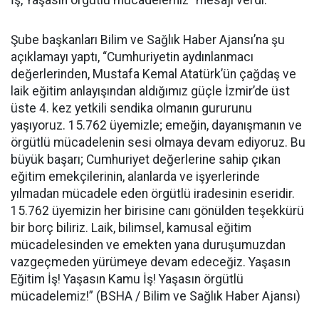
İş, Yaşasın örgütlü mücadelemiz” mesajı verdi.
Şube başkanları Bilim ve Sağlık Haber Ajansı’na şu
açıklamayı yaptı, “Cumhuriyetin aydınlanmacı
değerlerinden, Mustafa Kemal Atatürk’ün çağdaş ve
laik eğitim anlayışından aldığımız güçle İzmir’de üst
üste 4. kez yetkili sendika olmanın gururunu
yaşıyoruz. 15.762 üyemizle; emeğin, dayanışmanın ve
örgütlü mücadelenin sesi olmaya devam ediyoruz. Bu
büyük başarı; Cumhuriyet değerlerine sahip çıkan
eğitim emekçilerinin, alanlarda ve işyerlerinde
yılmadan mücadele eden örgütlü iradesinin eseridir.
15.762 üyemizin her birisine canı gönülden teşekkürü
bir borç biliriz. Laik, bilimsel, kamusal eğitim
mücadelesinden ve emekten yana duruşumuzdan
vazgeçmeden yürümeye devam edeceğiz. Yaşasın
Eğitim İş! Yaşasın Kamu İş! Yaşasın örgütlü
mücadelemiz!” (BSHA / Bilim ve Sağlık Haber Ajansı)