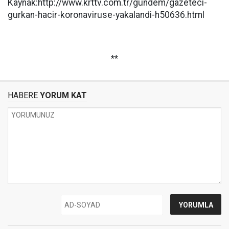
Kaynak:http://www.krttv.com.tr/gundem/gazeteci-
gurkan-hacir-koronaviruse-yakalandi-h50636.html
**
HABERE
YORUM KAT