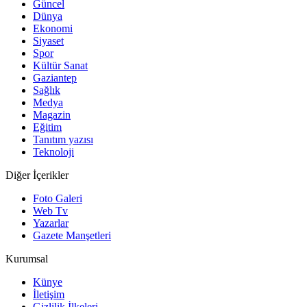
Güncel
Dünya
Ekonomi
Siyaset
Spor
Kültür Sanat
Gaziantep
Sağlık
Medya
Magazin
Eğitim
Tanıtım yazısı
Teknoloji
Diğer İçerikler
Foto Galeri
Web Tv
Yazarlar
Gazete Manşetleri
Kurumsal
Künye
İletişim
Gizlilik İlkeleri