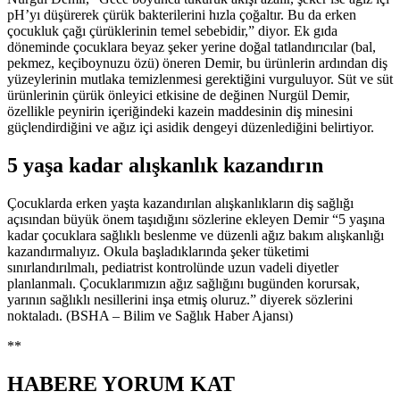
pH’yı düşürerek çürük bakterilerini hızla çoğaltır. Bu da erken
çocukluk çağı çürüklerinin temel sebebidir,” diyor. Ek gıda
döneminde çocuklara beyaz şeker yerine doğal tatlandırıcılar (bal,
pekmez, keçiboynuzu özü) öneren Demir, bu ürünlerin ardından diş
yüzeylerinin mutlaka temizlenmesi gerektiğini vurguluyor. Süt ve süt
ürünlerinin çürük önleyici etkisine de değinen Nurgül Demir,
özellikle peynirin içeriğindeki kazein maddesinin diş minesini
güçlendirdiğini ve ağız içi asidik dengeyi düzenlediğini belirtiyor.
5 yaşa kadar alışkanlık kazandırın
Çocuklarda erken yaşta kazandırılan alışkanlıkların diş sağlığı
açısından büyük önem taşıdığını sözlerine ekleyen Demir “5 yaşına
kadar çocuklara sağlıklı beslenme ve düzenli ağız bakım alışkanlığı
kazandırmalıyız. Okula başladıklarında şeker tüketimi
sınırlandırılmalı, pediatrist kontrolünde uzun vadeli diyetler
planlanmalı. Çocuklarımızın ağız sağlığını bugünden korursak,
yarının sağlıklı nesillerini inşa etmiş oluruz.” diyerek sözlerini
noktaladı. (BSHA – Bilim ve Sağlık Haber Ajansı)
**
HABERE
YORUM KAT