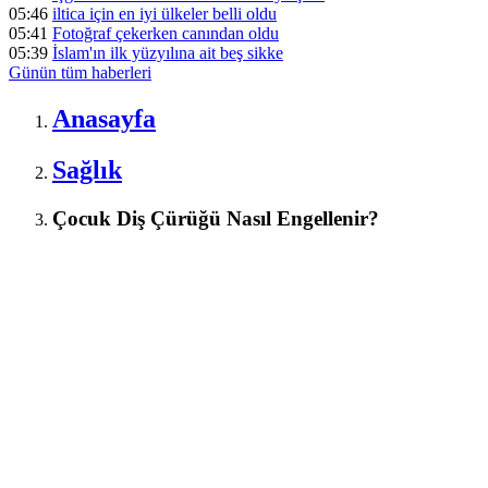
05:46
iltica için en iyi ülkeler belli oldu
05:41
Fotoğraf çekerken canından oldu
05:39
İslam'ın ilk yüzyılına ait beş sikke
Günün tüm
haberleri
Anasayfa
Sağlık
Çocuk Diş Çürüğü Nasıl Engellenir?