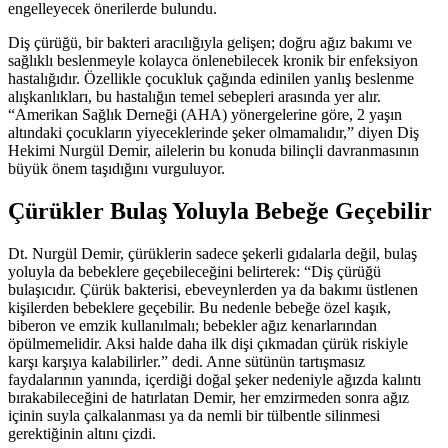
engelleyecek önerilerde bulundu.
Diş çürüğü, bir bakteri aracılığıyla gelişen; doğru ağız bakımı ve
sağlıklı beslenmeyle kolayca önlenebilecek kronik bir enfeksiyon
hastalığıdır. Özellikle çocukluk çağında edinilen yanlış beslenme
alışkanlıkları, bu hastalığın temel sebepleri arasında yer alır.
“Amerikan Sağlık Derneği (AHA) yönergelerine göre, 2 yaşın
altındaki çocukların yiyeceklerinde şeker olmamalıdır,” diyen Diş
Hekimi Nurgül Demir, ailelerin bu konuda bilinçli davranmasının
büyük önem taşıdığını vurguluyor.
Çürükler Bulaş Yoluyla Bebeğe Geçebilir
Dt. Nurgül Demir, çürüklerin sadece şekerli gıdalarla değil, bulaş
yoluyla da bebeklere geçebileceğini belirterek: “Diş çürüğü
bulaşıcıdır. Çürük bakterisi, ebeveynlerden ya da bakımı üstlenen
kişilerden bebeklere geçebilir. Bu nedenle bebeğe özel kaşık,
biberon ve emzik kullanılmalı; bebekler ağız kenarlarından
öpülmemelidir. Aksi halde daha ilk dişi çıkmadan çürük riskiyle
karşı karşıya kalabilirler.” dedi. Anne sütünün tartışmasız
faydalarının yanında, içerdiği doğal şeker nedeniyle ağızda kalıntı
bırakabileceğini de hatırlatan Demir, her emzirmeden sonra ağız
içinin suyla çalkalanması ya da nemli bir tülbentle silinmesi
gerektiğinin altını çizdi.