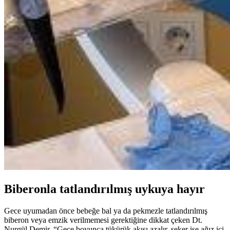
Biberonla tatlandırılmış uykuya hayır
Gece uyumadan önce bebeğe bal ya da pekmezle tatlandırılmış
biberon veya emzik verilmemesi gerektiğine dikkat çeken Dt.
Nurgül Demir, “Gece boyunca tükürük akışı azalır, şeker ise ağız içi