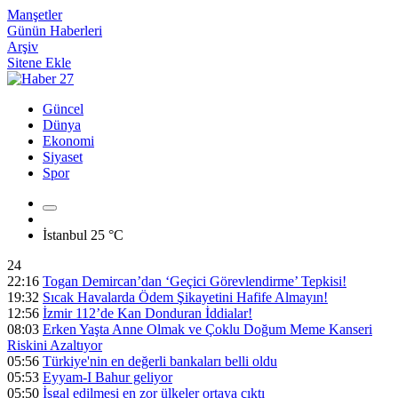
Manşetler
Günün Haberleri
Arşiv
Sitene Ekle
Güncel
Dünya
Ekonomi
Siyaset
Spor
İstanbul
25 °C
24
22:16
Togan Demircan’dan ‘Geçici Görevlendirme’ Tepkisi!
19:32
Sıcak Havalarda Ödem Şikayetini Hafife Almayın!
12:56
İzmir 112’de Kan Donduran İddialar!
08:03
Erken Yaşta Anne Olmak ve Çoklu Doğum Meme Kanseri
Riskini Azaltıyor
05:56
Türkiye'nin en değerli bankaları belli oldu
05:53
Eyyam-I Bahur geliyor
05:50
İşgal edilmesi en zor ülkeler ortaya çıktı