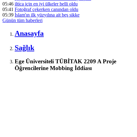
05:46
iltica için en iyi ülkeler belli oldu
05:41
Fotoğraf çekerken canından oldu
05:39
İslam'ın ilk yüzyılına ait beş sikke
Günün tüm
haberleri
Anasayfa
Sağlık
Ege Üniversiteli TÜBİTAK 2209 A Proje
Öğrencilerine Mobbing İddiası